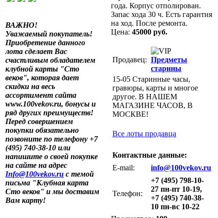
года. Корпус отполирован.
Запас хода 30 ч. Есть гарантия
на ход. После ремонта.
ВАЖНО!
Цена:
45000 руб.
Уважаемый покупатель!
Приобретение данного
лота сделает Вас
Продавец:
Предметы
счастливым обладателем
старины
клубной карты "Сто
веков", которая дает
15-05 Старинные часы,
скидки на весь
гравюры, карты и многое
ассортимент сайта
другое. В НАШЕМ
www.100vekov.ru, бонусы и
МАГАЗИНЕ ЧАСОВ, В
ряд других преимуществ!
МОСКВЕ!
Перед совершением
покупки обязательно
Все лоты продавца
позвоните по телефону +7
(495) 740-38-10 или
Контактные данные:
напишите о своей покупке
на сайте на адрес
E-mail:
info@100vekov.ru
Info@100vekov.ru
с темой
+7 (495) 798-10-
письма "Клубная карта
27 пн-пт 10-19,
Сто веков" и мы доставим
Телефон:
+7 (495) 740-38-
Вам карту!
10 пн-вс 10-22