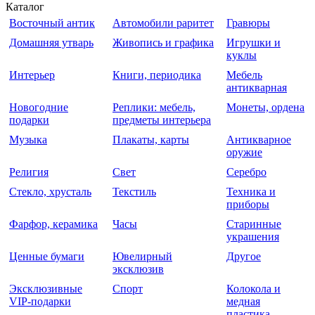
Каталог
Восточный антик
Автомобили раритет
Гравюры
Домашняя утварь
Живопись и графика
Игрушки и
куклы
Интерьер
Книги, периодика
Мебель
антикварная
Новогодние
Реплики: мебель,
Монеты, ордена
подарки
предметы интерьера
Музыка
Плакаты, карты
Антикварное
оружие
Религия
Свет
Серебро
Стекло, хрусталь
Текстиль
Техника и
приборы
Фарфор, керамика
Часы
Старинные
украшения
Ценные бумаги
Ювелирный
Другое
эксклюзив
Эксклюзивные
Спорт
Колокола и
VIP-подарки
медная
пластика