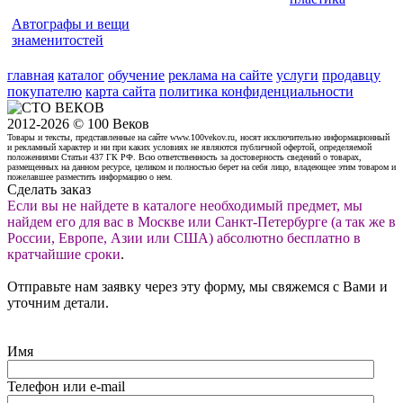
Автографы и вещи
знаменитостей
главная
каталог
обучение
реклама на сайте
услуги
продавцу
покупателю
карта сайта
политика конфиденциальности
2012-2026 © 100 Веков
Товары и тексты, представленные на сайте www.100vekov.ru, носят исключительно информационный
и рекламный характер и ни при каких условиях не являются публичной офертой, определяемой
положениями Статьи 437 ГК РФ. Всю ответственность за достоверность сведений о товарах,
размещенных на данном ресурсе, целиком и полностью берет на себя лицо, владеющее этим товаром и
пожелавшее разместить информацию о нем.
Сделать заказ
Если вы не найдете в каталоге необходимый предмет, мы
найдем его для вас в Москве или Санкт-Петербурге (а так же в
России, Европе, Азии или США) абсолютно бесплатно в
кратчайшие сроки
.
Отправьте нам заявку через эту форму, мы свяжемся с Вами и
уточним детали.
Имя
Телефон или e-mail