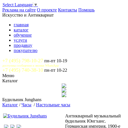
Select Language
▼
Реклама на сайте
О проекте
Контакты
Помощь
Искусство и Антиквариат
главная
каталог
обучение
услуги
продавцу
покупателю
+7 (495) 798-10-27
пн-пт 10-19
доступны сообщения и звонки WhatsApp
+7 (495) 740-38-10
пн-пт 10-22
Меню
Каталог
Будильник Junghans
Каталог
/
Часы
/
Настольные часы
Антикварный музыкальный
будильник Юнгханс.
Германская империя, 1900-е