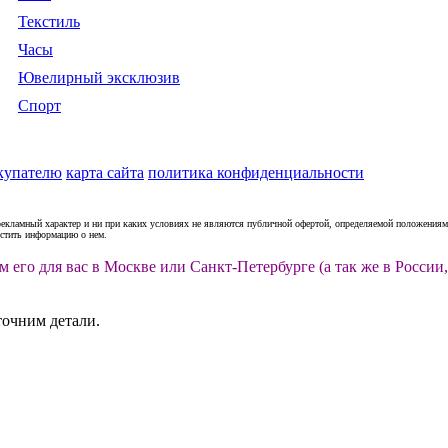
Текстиль
Часы
Ювелирный эксклюзив
Спорт
купателю
карта сайта
политика конфиденциальности
рекламный характер и ни при каких условиях не являются публичной офертой, определяемой положениями
естить информацию о нем.
м его для вас в Москве или Санкт-Петербурге (а так же в Росс
точним детали.