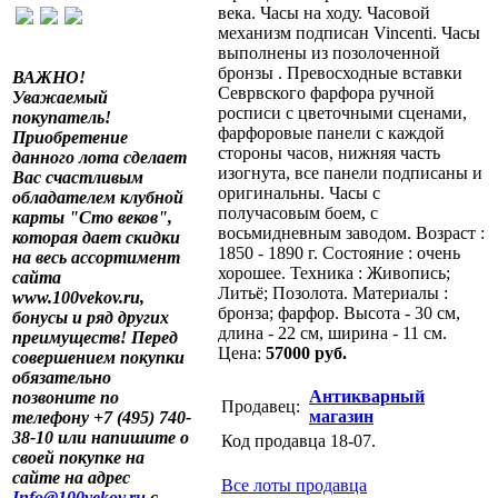
века. Часы на ходу. Часовой
механизм подписан Vincenti. Часы
выполнены из позолоченной
бронзы . Превосходные вставки
ВАЖНО!
Севрвского фарфора ручной
Уважаемый
росписи с цветочными сценами,
покупатель!
фарфоровые панели с каждой
Приобретение
стороны часов, нижняя часть
данного лота сделает
изогнута, все панели подписаны и
Вас счастливым
оригинальны. Часы с
обладателем клубной
получасовым боем, с
карты "Сто веков",
восьмидневным заводом. Возраст :
которая дает скидки
1850 - 1890 г. Состояние : очень
на весь ассортимент
хорошее. Техника : Живопись;
сайта
Литьё; Позолота. Материалы :
www.100vekov.ru,
бронза; фарфор. Высота - 30 см,
бонусы и ряд других
длина - 22 см, ширина - 11 см.
преимуществ! Перед
Цена:
57000 руб.
совершением покупки
обязательно
Антикварный
позвоните по
Продавец:
магазин
телефону +7 (495) 740-
38-10 или напишите о
Код продавца 18-07.
своей покупке на
сайте на адрес
Все лоты продавца
Info@100vekov.ru
с