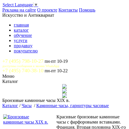
Select Language
▼
Реклама на сайте
О проекте
Контакты
Помощь
Искусство и Антиквариат
главная
каталог
обучение
услуги
продавцу
покупателю
+7 (495) 798-10-27
пн-пт 10-19
доступны сообщения и звонки WhatsApp
+7 (495) 740-38-10
пн-пт 10-22
Меню
Каталог
Бронзовые каминные часы XIX в.
Каталог
/
Часы
/
Каминные часы, гарнитуры часовые
Красивые бронзовые каминные
часы с фарфоровыми вставками.
Франция. Вторая половина XIX-го