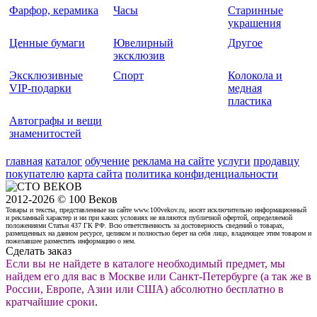
Фарфор, керамика
Часы
Старинные
украшения
Ценные бумаги
Ювелирный
Другое
эксклюзив
Эксклюзивные
Спорт
Колокола и
VIP-подарки
медная
пластика
Автографы и вещи
знаменитостей
главная
каталог
обучение
реклама на сайте
услуги
продавцу
покупателю
карта сайта
политика конфиденциальности
2012-2026 © 100 Веков
Товары и тексты, представленные на сайте www.100vekov.ru, носят исключительно информационный
и рекламный характер и ни при каких условиях не являются публичной офертой, определяемой
положениями Статьи 437 ГК РФ. Всю ответственность за достоверность сведений о товарах,
размещенных на данном ресурсе, целиком и полностью берет на себя лицо, владеющее этим товаром и
пожелавшее разместить информацию о нем.
Сделать заказ
Если вы не найдете в каталоге необходимый предмет, мы
найдем его для вас в Москве или Санкт-Петербурге (а так же в
России, Европе, Азии или США) абсолютно бесплатно в
кратчайшие сроки
.