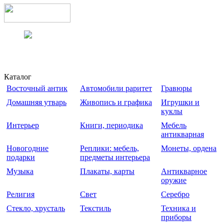
Каталог
Восточный антик
Автомобили раритет
Гравюры
Домашняя утварь
Живопись и графика
Игрушки и
куклы
Интерьер
Книги, периодика
Мебель
антикварная
Новогодние
Реплики: мебель,
Монеты, ордена
подарки
предметы интерьера
Музыка
Плакаты, карты
Антикварное
оружие
Религия
Свет
Серебро
Стекло, хрусталь
Текстиль
Техника и
приборы