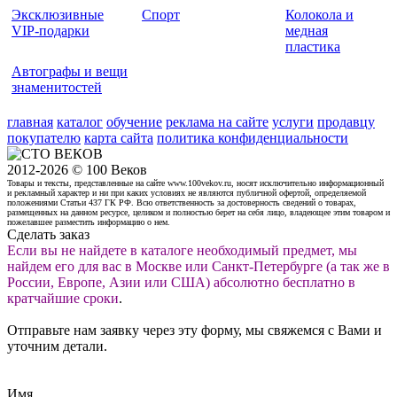
Эксклюзивные
Спорт
Колокола и
VIP-подарки
медная
пластика
Автографы и вещи
знаменитостей
главная
каталог
обучение
реклама на сайте
услуги
продавцу
покупателю
карта сайта
политика конфиденциальности
2012-2026 © 100 Веков
Товары и тексты, представленные на сайте www.100vekov.ru, носят исключительно информационный
и рекламный характер и ни при каких условиях не являются публичной офертой, определяемой
положениями Статьи 437 ГК РФ. Всю ответственность за достоверность сведений о товарах,
размещенных на данном ресурсе, целиком и полностью берет на себя лицо, владеющее этим товаром и
пожелавшее разместить информацию о нем.
Сделать заказ
Если вы не найдете в каталоге необходимый предмет, мы
найдем его для вас в Москве или Санкт-Петербурге (а так же в
России, Европе, Азии или США) абсолютно бесплатно в
кратчайшие сроки
.
Отправьте нам заявку через эту форму, мы свяжемся с Вами и
уточним детали.
Имя