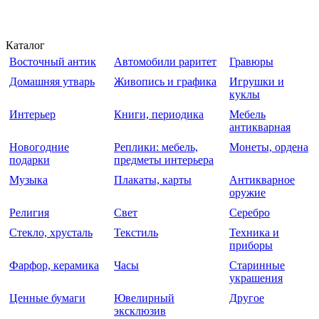
Каталог
Восточный антик
Автомобили раритет
Гравюры
Домашняя утварь
Живопись и графика
Игрушки и
куклы
Интерьер
Книги, периодика
Мебель
антикварная
Новогодние
Реплики: мебель,
Монеты, ордена
подарки
предметы интерьера
Музыка
Плакаты, карты
Антикварное
оружие
Религия
Свет
Серебро
Стекло, хрусталь
Текстиль
Техника и
приборы
Фарфор, керамика
Часы
Старинные
украшения
Ценные бумаги
Ювелирный
Другое
эксклюзив