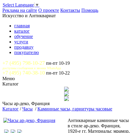
Select Language
▼
Реклама на сайте
О проекте
Контакты
Помощь
Искусство и Антиквариат
главная
каталог
обучение
услуги
продавцу
покупателю
+7 (495) 798-10-27
пн-пт 10-19
доступны сообщения и звонки WhatsApp
+7 (495) 740-38-10
пн-пт 10-22
Меню
Каталог
Часы ар-деко, Франция
Каталог
/
Часы
/
Каминные часы, гарнитуры часовые
Антикварные каминные часы
в стиле ар-деко. Франция,
1920-е гг. Материалы: мрамор,