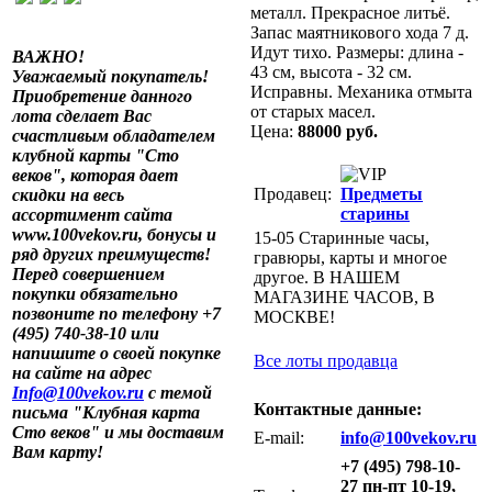
металл. Прекрасное литьё.
Запас маятникового хода 7 д.
Идут тихо. Размеры: длина -
ВАЖНО!
43 см, высота - 32 см.
Уважаемый покупатель!
Исправны. Механика отмыта
Приобретение данного
от старых масел.
лота сделает Вас
Цена:
88000 руб.
счастливым обладателем
клубной карты "Сто
веков", которая дает
Продавец:
Предметы
скидки на весь
старины
ассортимент сайта
www.100vekov.ru, бонусы и
15-05 Старинные часы,
ряд других преимуществ!
гравюры, карты и многое
Перед совершением
другое. В НАШЕМ
покупки обязательно
МАГАЗИНЕ ЧАСОВ, В
позвоните по телефону +7
МОСКВЕ!
(495) 740-38-10 или
напишите о своей покупке
Все лоты продавца
на сайте на адрес
Info@100vekov.ru
с темой
Контактные данные:
письма "Клубная карта
Сто веков" и мы доставим
E-mail:
info@100vekov.ru
Вам карту!
+7 (495) 798-10-
27 пн-пт 10-19,