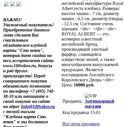
английской мануфактуры Royal
Albert (есть клеймо). Размеры:
высота чашки - 7 см, диаметр
чашки - 6,5 см, диаметр блюдца
ВАЖНО!
- 12,5 см. Состояние очень
Уважаемый покупатель!
хорошее. <div> </div> <div>
Приобретение данного
ROYAL ALBERT — это
лота сделает Вас
всемирно известный
счастливым
английский бренд,
обладателем клубной
производящий элитный
карты "Сто веков",
фарфор, славящийся
которая дает скидки на
изяществом линий, а также
весь ассортимент сайта
многообразием выпускаемой
www.100vekov.ru, бонусы
продукции. Является
и ряд других
поставщиком Английского
преимуществ! Перед
Королевского Двора.</div>
совершением покупки
Цена:
10000 руб.
обязательно позвоните
по телефону +7 (495) 740-
38-10 или напишите о
Продавец:
Антикварный
своей покупке на сайте
магазин
на адрес
Info@100vekov.ru
с темой письма
Код продавца 15-01
"Клубная карта Сто
веков" и мы доставим
Все лоты продавца
Вам карту!