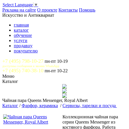
Select Language
▼
Реклама на сайте
О проекте
Контакты
Помощь
Искусство и Антиквариат
главная
каталог
обучение
услуги
продавцу
покупателю
+7 (495) 798-10-27
пн-пт 10-19
доступны сообщения и звонки WhatsApp
+7 (495) 740-38-10
пн-пт 10-22
Меню
Каталог
Чайная пара Queens Messenger, Royal Albert
Каталог
/
Фарфор, керамика
/
Сервизы, тарелки и посуда
Коллекционная чайная пара
серии Queens Messenger из
костяного фарфора. Работа