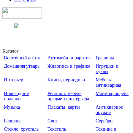
Каталог
Восточный антик
Автомобили раритет
Гравюры
Домашняя утварь
Живопись и графика
Игрушки и
куклы
Интерьер
Книги, периодика
Мебель
антикварная
Новогодние
Реплики: мебель,
Монеты, ордена
подарки
предметы интерьера
Музыка
Плакаты, карты
Антикварное
оружие
Религия
Свет
Серебро
Стекло, хрусталь
Текстиль
Техника и