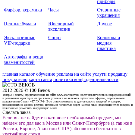
приборы
Фарфор, керамика
Часы
Старинные
украшения
Ценные бумаги
Ювелирный
Другое
эксклюзив
Эксклюзивные
Спорт
Колокола и
VIP-подарки
медная
пластика
Автографы и вещи
знаменитостей
главная
каталог
обучение
реклама на сайте
услуги
продавцу
покупателю
карта сайта
политика конфиденциальности
2012-2026 © 100 Веков
Товары и тексты, представленные на сайте www.100vekov.ru, носят исключительно информационный
и рекламный характер и ни при каких условиях не являются публичной офертой, определяемой
положениями Статьи 437 ГК РФ. Всю ответственность за достоверность сведений о товарах,
размещенных на данном ресурсе, целиком и полностью берет на себя лицо, владеющее этим товаром и
пожелавшее разместить информацию о нем.
Сделать заказ
Если вы не найдете в каталоге необходимый предмет, мы
найдем его для вас в Москве или Санкт-Петербурге (а так же в
России, Европе, Азии или США) абсолютно бесплатно в
кратчайшие сроки
.