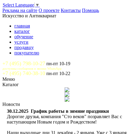
Select Language
▼
Реклама на сайте
О проекте
Контакты
Помощь
Искусство и Антиквариат
главная
каталог
обучение
услуги
продавцу
покупателю
+7 (495) 798-10-27
пн-пт 10-19
доступны сообщения и звонки WhatsApp
+7 (495) 740-38-10
пн-пт 10-22
Меню
Каталог
Новости
30.12.2025
График работы в зимние праздники
Дорогие друзья, компания "Сто веков" позравляет Вас с
наступающим Новым годом и Рождеством!
Наши выходные дни 31 декабря - 2 января. Уже с 3 января