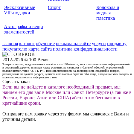
Эксклюзивные
Спорт
Колокола и
VIP-подарки
медная
пластика
Автографы и вещи
знаменитостей
главная
каталог
обучение
реклама на сайте
услуги
продавцу
покупателю
карта сайта
политика конфиденциальности
2012-2026 © 100 Веков
Товары и тексты, представленные на сайте www.100vekov.ru, носят исключительно информационный
и рекламный характер и ни при каких условиях не являются публичной офертой, определяемой
положениями Статьи 437 ГК РФ. Всю ответственность за достоверность сведений о товарах,
размещенных на данном ресурсе, целиком и полностью берет на себя лицо, владеющее этим товаром и
пожелавшее разместить информацию о нем.
Сделать заказ
Если вы не найдете в каталоге необходимый предмет, мы
найдем его для вас в Москве или Санкт-Петербурге (а так же в
России, Европе, Азии или США) абсолютно бесплатно в
кратчайшие сроки
.
Отправьте нам заявку через эту форму, мы свяжемся с Вами и
уточним детали.