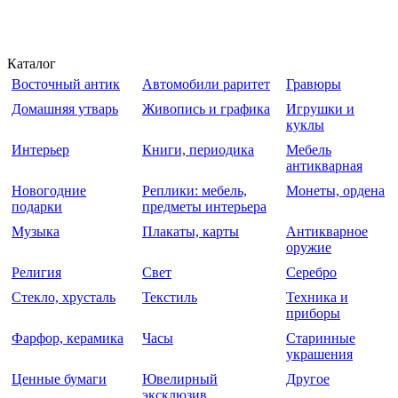
Каталог
Восточный антик
Автомобили раритет
Гравюры
Домашняя утварь
Живопись и графика
Игрушки и
куклы
Интерьер
Книги, периодика
Мебель
антикварная
Новогодние
Реплики: мебель,
Монеты, ордена
подарки
предметы интерьера
Музыка
Плакаты, карты
Антикварное
оружие
Религия
Свет
Серебро
Стекло, хрусталь
Текстиль
Техника и
приборы
Фарфор, керамика
Часы
Старинные
украшения
Ценные бумаги
Ювелирный
Другое
эксклюзив