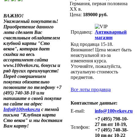
Германия, первая половина
ХХ в.
Цена:
189000 руб.
ВАЖНО!
Уважаемый покупатель!
Приобретение данного
Продавец:
Антикварный
лота сделает Вас
магазин
счастливым обладателем
клубной карты "Сто
Код продавца 15-18.
веков", которая дает
Внимание! Цена может быть
скидки на весь
неактуальной из-за
ассортимент сайта
изменения курса.
www.100vekov.ru, бонусы и
Уточняйте, пожалуйста,
ряд других преимуществ!
актуальную стоимость
Перед совершением
предметов.
покупки обязательно
позвоните по телефону +7
Все лоты продавца
(495) 740-38-10 или
напишите о своей покупке
Контактные данные:
на сайте на адрес
Info@100vekov.ru
с темой
E-mail:
info@100vekov.ru
письма "Клубная карта
+7 (495) 798-10-
Сто веков" и мы доставим
27 пн-пт 10-19,
Вам карту!
Телефон:
+7 (495) 740-38-
10 пн-вс 10-22