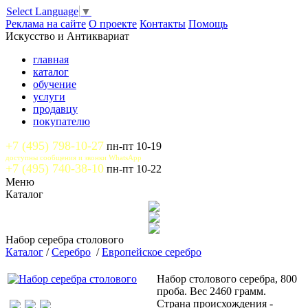
Select Language
▼
Реклама на сайте
О проекте
Контакты
Помощь
Искусство и Антиквариат
главная
каталог
обучение
услуги
продавцу
покупателю
+7 (495) 798-10-27
пн-пт 10-19
доступны сообщения и звонки WhatsApp
+7 (495) 740-38-10
пн-пт 10-22
Меню
Каталог
Набор серебра столового
Каталог
/
Серебро
/
Европейское серебро
Набор столового серебра, 800
проба. Вес 2460 грамм.
Страна происхождения -