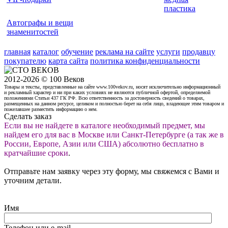
пластика
Автографы и вещи
знаменитостей
главная
каталог
обучение
реклама на сайте
услуги
продавцу
покупателю
карта сайта
политика конфиденциальности
2012-2026 © 100 Веков
Товары и тексты, представленные на сайте www.100vekov.ru, носят исключительно информационный
и рекламный характер и ни при каких условиях не являются публичной офертой, определяемой
положениями Статьи 437 ГК РФ. Всю ответственность за достоверность сведений о товарах,
размещенных на данном ресурсе, целиком и полностью берет на себя лицо, владеющее этим товаром и
пожелавшее разместить информацию о нем.
Сделать заказ
Если вы не найдете в каталоге необходимый предмет, мы
найдем его для вас в Москве или Санкт-Петербурге (а так же в
России, Европе, Азии или США) абсолютно бесплатно в
кратчайшие сроки
.
Отправьте нам заявку через эту форму, мы свяжемся с Вами и
уточним детали.
Имя
Телефон или e-mail