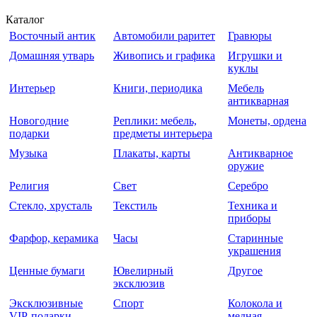
Каталог
Восточный антик
Автомобили раритет
Гравюры
Домашняя утварь
Живопись и графика
Игрушки и
куклы
Интерьер
Книги, периодика
Мебель
антикварная
Новогодние
Реплики: мебель,
Монеты, ордена
подарки
предметы интерьера
Музыка
Плакаты, карты
Антикварное
оружие
Религия
Свет
Серебро
Стекло, хрусталь
Текстиль
Техника и
приборы
Фарфор, керамика
Часы
Старинные
украшения
Ценные бумаги
Ювелирный
Другое
эксклюзив
Эксклюзивные
Спорт
Колокола и
VIP-подарки
медная