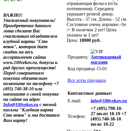
отражающая фольга (есть
потемнения). Середину
украшает резной декор.
ВАЖНО!
Высота - 37 см. Длина - 52 см.
Уважаемый покупатель!
Состояние очень хорошее.<br
Приобретение данного
/> В наличии 2 шт! Цена
лота сделает Вас
указана за 1 шт!
счастливым обладателем
Цена:
18000 руб.
клубной карты "Сто
веков", которая дает
скидки на весь
Продавец:
Антикварный
ассортимент сайта
магазин
www.100vekov.ru, бонусы и
ряд других преимуществ!
Код продавца 15-01
Перед совершением
покупки обязательно
Все лоты продавца
позвоните по телефону +7
(495) 740-38-10 или
Контактные данные:
напишите о своей покупке
на сайте на адрес
E-mail:
info@100vekov.ru
Info@100vekov.ru
с темой
+7 (495) 798-10-
письма "Клубная карта
27 пн-пт 10-19 +7
Сто веков" и мы доставим
Телефон:
(495) 740-38-10
Вам карту!
пн-вс 10-22