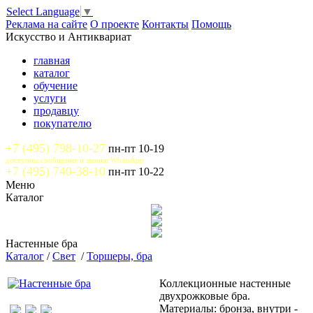
Select Language
▼
Реклама на сайте
О проекте
Контакты
Помощь
Искусство и Антиквариат
главная
каталог
обучение
услуги
продавцу
покупателю
+7 (495) 798-10-27
пн-пт 10-19
доступны сообщения и звонки WhatsApp
+7 (495) 740-38-10
пн-пт 10-22
Меню
Каталог
Настенные бра
Каталог
/
Свет
/
Торшеры, бра
Коллекционные настенные
двухрожковые бра.
Материалы: бронза, внутри -