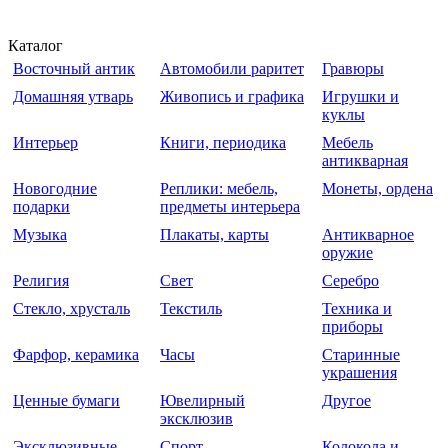
Каталог
Восточный антик
Автомобили раритет
Гравюры
Домашняя утварь
Живопись и графика
Игрушки и
куклы
Интерьер
Книги, периодика
Мебель
антикварная
Новогодние
Реплики: мебель,
Монеты, ордена
подарки
предметы интерьера
Музыка
Плакаты, карты
Антикварное
оружие
Религия
Свет
Серебро
Стекло, хрусталь
Текстиль
Техника и
приборы
Фарфор, керамика
Часы
Старинные
украшения
Ценные бумаги
Ювелирный
Другое
эксклюзив
Эксклюзивные
Спорт
Колокола и