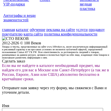
VIP-подарки
медная
пластика
Автографы и вещи
знаменитостей
главная
каталог
обучение
реклама на сайте
услуги
продавцу
покупателю
карта сайта
политика конфиденциальности
2012-2026 © 100 Веков
Товары и тексты, представленные на сайте www.100vekov.ru, носят исключительно информационный
и рекламный характер и ни при каких условиях не являются публичной офертой, определяемой
положениями Статьи 437 ГК РФ. Всю ответственность за достоверность сведений о товарах,
размещенных на данном ресурсе, целиком и полностью берет на себя лицо, владеющее этим товаром и
пожелавшее разместить информацию о нем.
Сделать заказ
Если вы не найдете в каталоге необходимый предмет, мы
найдем его для вас в Москве или Санкт-Петербурге (а так же в
России, Европе, Азии или США) абсолютно бесплатно в
кратчайшие сроки
.
Отправьте нам заявку через эту форму, мы свяжемся с Вами и
уточним детали.
Имя