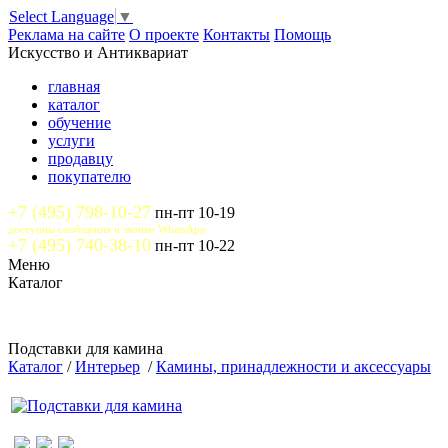
Select Language
▼
Реклама на сайте
О проекте
Контакты
Помощь
Искусство и Антиквариат
главная
каталог
обучение
услуги
продавцу
покупателю
+7 (495) 798-10-27
пн-пт 10-19
доступны сообщения и звонки WhatsApp
+7 (495) 740-38-10
пн-пт 10-22
Меню
Каталог
Подставки для камина
Каталог
/
Интерьер
/
Камины, принадлежности и аксессуары