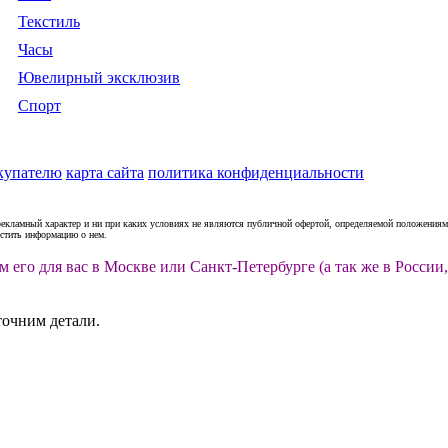
Текстиль
Часы
Ювелирный эксклюзив
Спорт
купателю
карта сайта
политика конфиденциальности
рекламный характер и ни при каких условиях не являются публичной офертой, определяемой положениями
естить информацию о нем.
м его для вас в Москве или Санкт-Петербурге (а так же в Росс
точним детали.