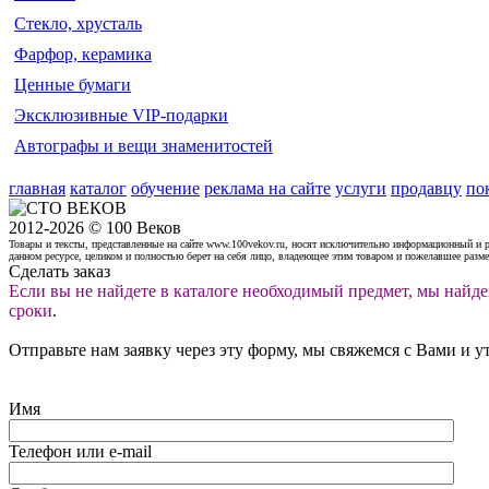
Стекло, хрусталь
Фарфор, керамика
Ценные бумаги
Эксклюзивные VIP-подарки
Автографы и вещи знаменитостей
главная
каталог
обучение
реклама на сайте
услуги
продавцу
по
2012-2026 © 100 Веков
Товары и тексты, представленные на сайте www.100vekov.ru, носят исключительно информационный и 
данном ресурсе, целиком и полностью берет на себя лицо, владеющее этим товаром и пожелавшее разм
Сделать заказ
Если вы не найдете в каталоге необходимый предмет, мы найде
сроки
.
Отправьте нам заявку через эту форму, мы свяжемся с Вами и у
Имя
Телефон или e-mail