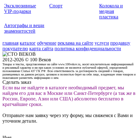
Эксклюзивные
Спорт
Колокола и
VIP-подарки
медная
пластика
Автографы и вещи
знаменитостей
главная
каталог
обучение
реклама на сайте
услуги
продавцу
покупателю
карта сайта
политика конфиденциальности
2012-2026 © 100 Веков
Товары и тексты, представленные на сайте www.100vekov.ru, носят исключительно информационный
и рекламный характер и ни при каких условиях не являются публичной офертой, определяемой
положениями Статьи 437 ГК РФ. Всю ответственность за достоверность сведений о товарах,
размещенных на данном ресурсе, целиком и полностью берет на себя лицо, владеющее этим товаром и
пожелавшее разместить информацию о нем.
Сделать заказ
Если вы не найдете в каталоге необходимый предмет, мы
найдем его для вас в Москве или Санкт-Петербурге (а так же в
России, Европе, Азии или США) абсолютно бесплатно в
кратчайшие сроки
.
Отправьте нам заявку через эту форму, мы свяжемся с Вами и
уточним детали.
Имя