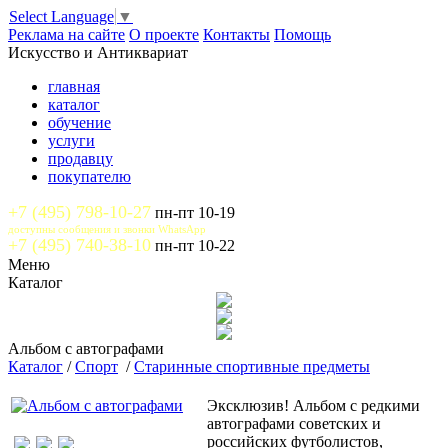
Select Language
▼
Реклама на сайте
О проекте
Контакты
Помощь
Искусство и Антиквариат
главная
каталог
обучение
услуги
продавцу
покупателю
+7 (495) 798-10-27
пн-пт 10-19
доступны сообщения и звонки WhatsApp
+7 (495) 740-38-10
пн-пт 10-22
Меню
Каталог
Альбом с автографами
Каталог
/
Спорт
/
Старинные спортивные предметы
Эксклюзив! Альбом с редкими
автографами советских и
российских футболистов,