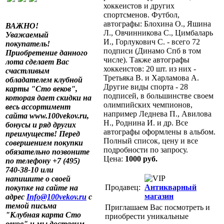
хоккеистов и других
спортсменов. Футбол,
автографы: Блохина О., Яшина
ВАЖНО!
Л., Овчинникова С., Цимбаларь
Уважаемый
И., Горлукович С. - всего 72
покупатель!
подписи (Динамо Спб в том
Приобретение данного
числе). Также автографы
лота сделает Вас
хоккеистов: 20 шт. из них -
счастливым
Третьяка В. и Харламова А.
обладателем клубной
Другие виды спорта - 28
карты "Сто веков",
подписей, в большинстве своем
которая дает скидки на
олимпийских чемпионов,
весь ассортимент
например Леднева П., Авилова
сайта www.100vekov.ru,
Н., Роднина И. и др. Все
бонусы и ряд других
автографы оформлены в альбом.
преимуществ! Перед
Полный список, цену и все
совершением покупки
подробности по запросу.
обязательно позвоните
Цена:
1000 руб.
по телефону +7 (495)
740-38-10 или
напишите о своей
Продавец:
Антикварный
покупке на сайте на
магазин
адрес
Info@100vekov.ru
с
темой письма
Приглашаем Вас посмотреть и
"Клубная карта Сто
приобрести уникальные
веков" и мы доставим