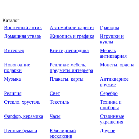
Каталог
Восточный антик
Автомобили раритет
Гравюры
Домашняя утварь
Живопись и графика
Игрушки и
куклы
Интерьер
Книги, периодика
Мебель
антикварная
Новогодние
Реплики: мебель,
Монеты, ордена
подарки
предметы интерьера
Музыка
Плакаты, карты
Антикварное
оружие
Религия
Свет
Серебро
Стекло, хрусталь
Текстиль
Техника и
приборы
Фарфор, керамика
Часы
Старинные
украшения
Ценные бумаги
Ювелирный
Другое
эксклюзив