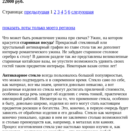
22000 руб.
Страница:
предыдущая
1
2
3
4
5
6
следующая
показать лоты только моего региона
Что может быть романтичнее ужина при свечах? Ужин, на котором
красуется
старинная посуда
! Прекрасный стеклянный или
хрустальный антикварный графин во главе стола так же дополнит
интерьер романтического ужина. Не забудьте старинное столовое
серебро к столу! В данном разделе так же представлены великолепные
старинные китайские вазы, не упустите возможность удивить своих
гостей таким предметом интерьера. Некоторым вазам сотни лет!
Антикварное стекло
всегда пользовалось большой популярностью,
что можно подтвердить и в современное время. Стекло само по себе,
как материал, все мы знаем, ценится довольно невысоко, а вот
различные изделия из стекла могут достигать приличной стоимости,
особенно когда речь заходит об изделиях с очень тонкой, практически
ювелирной работой. Несмотря на то, что применение стекла, особенно
в быту, довольно широко, изделия из него могут стать настоящим
предметом роскоши и богатства. Это, конечно, в первую очередь будет
зависеть от обработки изделия и его дизайна. Стекло как материал
конечно уникально, однако в нем не заключено столько возможностей
и столько преимуществ как, например, в металлах или камнях.
Процесс изготовления стекла уже настолько хорошо изучен и, как