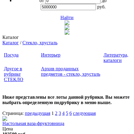
от
до
руб.
Найти
Каталог
Каталог
/
Стекло, хрусталь
Посуда
Интерьер
Литература,
каталоги
Другое в
Архив проданных
рубрике
предметов - стекло, хрусталь
СТЕКЛО
Ниже представлены все лоты данной рубрики. Вы можете
выбрать определенную подрубрику в меню выше.
Страница:
предыдущая
1
2
3
4
5
6
следующая
Настольная ваза-фруктовница
Цена