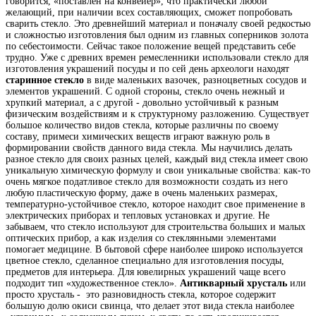
говорится, «поставлен на конвейер», что практически любой
желающий, при наличии всех составляющих, сможет попробовать
сварить стекло. Это древнейший материал и поначалу своей редкостью
и сложностью изготовления был одним из главных соперников золота
по себестоимости. Сейчас такое положение вещей представить себе
трудно. Уже с древних времен ремесленники использовали стекло для
изготовления украшений посуды и по сей день археологи находят
старинное стекло
в виде маленьких вазочек, разноцветных сосудов и
элементов украшений. С одной стороны, стекло очень нежный и
хрупкий материал, а с другой - довольно устойчивый к разным
физическим воздействиям и к структурному разложению. Существует
большое количество видов стекла, которые различны по своему
составу, примеси химических веществ играют важную роль в
формировании свойств данного вида стекла. Мы научились делать
разное стекло для своих разных целей, каждый вид стекла имеет свою
уникальную химическую формулу и свои уникальные свойства: как-то
очень мягкое податливое стекло для возможности создать из него
любую пластическую форму, даже в очень маленьких размерах,
температурно-устойчивое стекло, которое находит свое применение в
электрических приборах и тепловых установках и другие. Не
забываем, что стекло используют для строительства больших и малых
оптических прибор, а как изделия со стеклянными элементами
помогает медицине. В бытовой сфере наиболее широко используется
цветное стекло, сделанное специально для изготовления посуды,
предметов для интерьера. Для ювелирных украшений чаще всего
подходит тип «художественное стекло».
А
нтикварный хрусталь
или
просто хрусталь -
это разновидность стекла, которое содержит
большую долю окиси свинца, что делает этот вида стекла наиболее