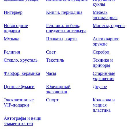
куклы
Интерьер
Книги, периодика
Мебель
антикварная
Новогодние
Реплики: мебель,
Монеты, ордена
подарки
предметы интерьера
Музыка
Плакаты, карты
Антикварное
оружие
Религия
Свет
Серебро
Стекло, хрусталь
Текстиль
Техника и
приборы
Фарфор, керамика
Часы
Старинные
украшения
Ценные бумаги
Ювелирный
Другое
эксклюзив
Эксклюзивные
Спорт
Колокола и
VIP-подарки
медная
пластика
Автографы и вещи
знаменитостей