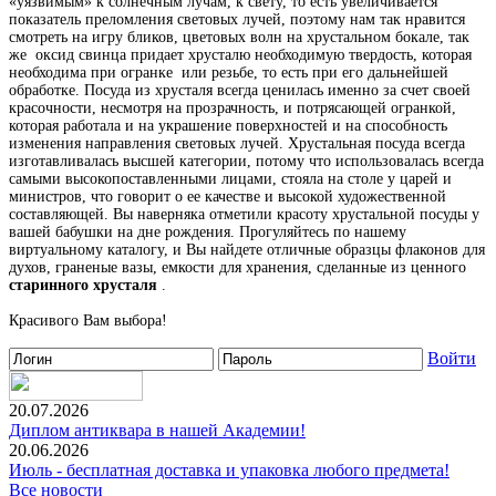
«уязвимым» к солнечным лучам, к свету, то есть увеличивается
показатель преломления световых лучей, поэтому нам так нравится
смотреть на игру бликов, цветовых волн на хрустальном бокале, так
же
оксид свинца придает хрусталю необходимую твердость, которая
необходима при огранке
или резьбе, то есть при его дальнейшей
обработке. Посуда из хрусталя всегда ценилась именно за счет своей
красочности, несмотря на прозрачность, и потрясающей огранкой,
которая работала и на украшение поверхностей и на способность
изменения направления световых лучей. Хрустальная посуда всегда
изготавливалась высшей категории, потому что использовалась всегда
самыми высокопоставленными лицами, стояла на столе у царей и
министров, что говорит о ее качестве и высокой художественной
составляющей. Вы наверняка отметили красоту хрустальной посуды у
вашей бабушки на дне рождения. Прогуляйтесь по нашему
виртуальному каталогу, и Вы найдете отличные образцы флаконов для
духов, граненые вазы, емкости для хранения, сделанные из ценного
старинного хрусталя
.
Красивого Вам выбора!
Войти
20.07.2026
Диплом антиквара в нашей Академии!
20.06.2026
Июль - бесплатная доставка и упаковка любого предмета!
Все новости