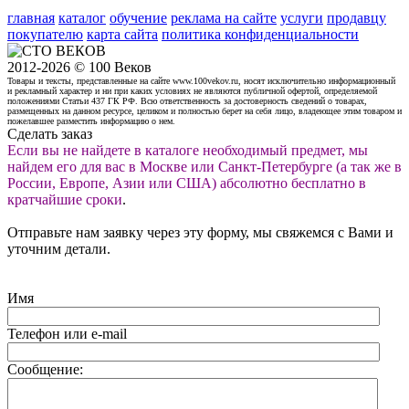
главная
каталог
обучение
реклама на сайте
услуги
продавцу
покупателю
карта сайта
политика конфиденциальности
2012-2026 © 100 Веков
Товары и тексты, представленные на сайте www.100vekov.ru, носят исключительно информационный
и рекламный характер и ни при каких условиях не являются публичной офертой, определяемой
положениями Статьи 437 ГК РФ. Всю ответственность за достоверность сведений о товарах,
размещенных на данном ресурсе, целиком и полностью берет на себя лицо, владеющее этим товаром и
пожелавшее разместить информацию о нем.
Сделать заказ
Если вы не найдете в каталоге необходимый предмет, мы
найдем его для вас в Москве или Санкт-Петербурге (а так же в
России, Европе, Азии или США) абсолютно бесплатно в
кратчайшие сроки
.
Отправьте нам заявку через эту форму, мы свяжемся с Вами и
уточним детали.
Имя
Телефон или e-mail
Сообщение: