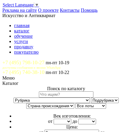
Select Language
▼
Реклама на сайте
О проекте
Контакты
Помощь
Искусство и Антиквариат
главная
каталог
обучение
услуги
продавцу
покупателю
+7 (495) 798-10-27
пн-пт 10-19
доступны сообщения и звонки WhatsApp
+7 (495) 740-38-10
пн-пт 10-22
Меню
Каталог
Поиск по каталогу
Век изготовления:
от
до
Цена: