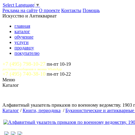
Select Language
▼
Реклама на сайте
О проекте
Контакты
Помощь
Искусство и Антиквариат
главная
каталог
обучение
услуги
продавцу
покупателю
+7 (495) 798-10-27
пн-пт 10-19
доступны сообщения и звонки WhatsApp
+7 (495) 740-38-10
пн-пт 10-22
Меню
Каталог
Алфавитный указатель приказов по военному ведомству. 1903 г
Каталог
/
Книги, периодика
/
Букинистические и антикварные