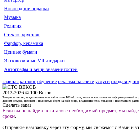
Новогодние подарки
Музыка
Религия
Стекло, хрусталь
Фарфор, керамика
Ценные бумаги
Эксклюзивные VIP-подарки
Автографы и вещи знаменитостей
главная
каталог
обучение
реклама на сайте
услуги
продавцу
по
2012-2026 © 100 Веков
Товары и тексты, представленные на сайте www.100vekov.ru, носят исключительно информационный и 
данном ресурсе, целиком и полностью берет на себя лицо, владеющее этим товаром и пожелавшее разм
Сделать заказ
Если вы не найдете в каталоге необходимый предмет, мы найде
сроки
.
Отправьте нам заявку через эту форму, мы свяжемся с Вами и у