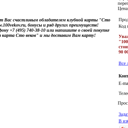
пере
Цена
Прод
ет Вас счастливым обладателем клубной карты "Сто
.100vekov.ru, бонусы и ряд других преимуществ!
Код 
ну +7 (495) 740-38-10 или напишите о своей покупке
 карта Сто веков" и мы доставим Вам карту!
Уваж
"100
стои
90 0
Все 
Кон
E-mai
Теле
Прос
Зада
В из