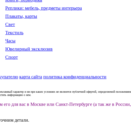
Реплики: мебель, предметы интерьера
Плакаты, карты
Свет
Текстиль
Часы
Ювелирный эксклюзив
Спорт
купателю
карта сайта
политика конфиденциальности
рекламный характер и ни при каких условиях не являются публичной офертой, определяемой положениями
естить информацию о нем.
м его для вас в Москве или Санкт-Петербурге (а так же в Росс
точним детали.