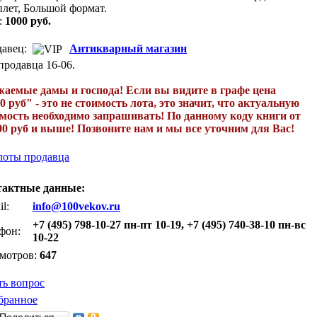
плет, Большой формат.
:
1000 руб.
авец:
Антикварный магазин
продавца 16-06.
аемые дамы и господа! Если вы видите в графе цена
0 руб" - это не стоимость лота, это значит, что актуальную
мость необходимо запрашивать! По данному коду книги от
00 руб и выше! Позвоните нам и мы все уточним для Вас!
лоты продавца
тактные данные:
l:
info@100vekov.ru
+7 (495) 798-10-27 пн-пт 10-19, +7 (495) 740-38-10 пн-вс
фон:
10-22
мотров:
647
ть вопрос
бранное