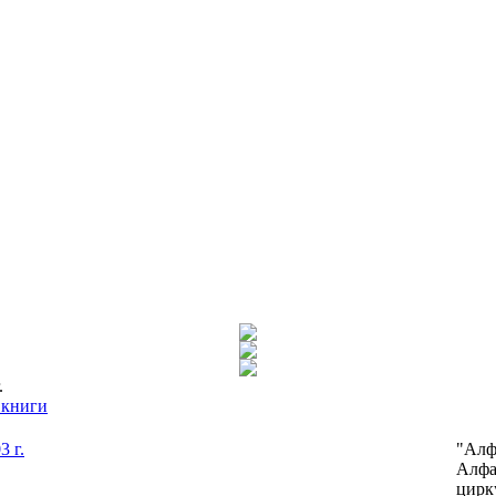
.
 книги
"Алф
Алфа
цирк