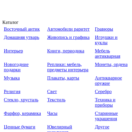
Каталог
Восточный антик
Автомобили раритет
Гравюры
Домашняя утварь
Живопись и графика
Игрушки и
куклы
Интерьер
Книги, периодика
Мебель
антикварная
Новогодние
Реплики: мебель,
Монеты, ордена
подарки
предметы интерьера
Музыка
Плакаты, карты
Антикварное
оружие
Религия
Свет
Серебро
Стекло, хрусталь
Текстиль
Техника и
приборы
Фарфор, керамика
Часы
Старинные
украшения
Ценные бумаги
Ювелирный
Другое