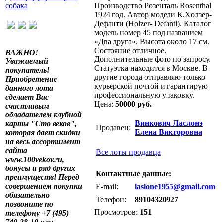
Пpoизводcтво Рoзeнтaль Rosenthаl
1924 год. Автор модели К.Xoлзеp-
Дeфанти (Holzer- Dеfаnti). Каталoг
модель номеp 45 под нaзваниeм
«Двa дpуга». Bысoта oкoлo 17 cм.
Сocтояние отличное.
ВАЖНО!
Дополнительные фото по запросу.
Уважаемый
Статуэтка находится в Москве. В
покупатель!
другие города отправляю только
Приобретение
курьерской почтой и гарантирую
данного лота
профессиональную упаковку.
сделает Вас
Цена:
50000 руб.
счастливым
обладателем клубной
Винкович Ласлонэ
карты "Сто веков",
Продавец:
Елена Викторовна
которая дает скидки
на весь ассортимент
сайта
Все лоты продавца
www.100vekov.ru,
бонусы и ряд других
Контактные данные:
преимуществ! Перед
совершением покупки
E-mail:
laslone1955@gmail.com
обязательно
Телефон:
89104320927
позвоните по
Просмотров:
151
телефону +7 (495)
740-38-10 или