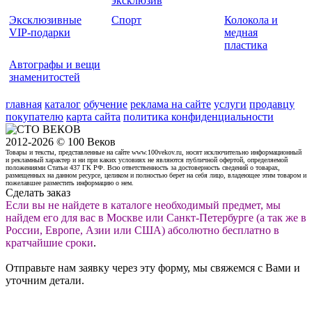
эксклюзив
Эксклюзивные
Спорт
Колокола и
VIP-подарки
медная
пластика
Автографы и вещи
знаменитостей
главная
каталог
обучение
реклама на сайте
услуги
продавцу
покупателю
карта сайта
политика конфиденциальности
2012-2026 © 100 Веков
Товары и тексты, представленные на сайте www.100vekov.ru, носят исключительно информационный
и рекламный характер и ни при каких условиях не являются публичной офертой, определяемой
положениями Статьи 437 ГК РФ. Всю ответственность за достоверность сведений о товарах,
размещенных на данном ресурсе, целиком и полностью берет на себя лицо, владеющее этим товаром и
пожелавшее разместить информацию о нем.
Сделать заказ
Если вы не найдете в каталоге необходимый предмет, мы
найдем его для вас в Москве или Санкт-Петербурге (а так же в
России, Европе, Азии или США) абсолютно бесплатно в
кратчайшие сроки
.
Отправьте нам заявку через эту форму, мы свяжемся с Вами и
уточним детали.