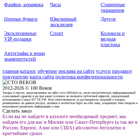
Фарфор, керамика
Часы
Старинные
украшения
Ценные бумаги
Ювелирный
Другое
эксклюзив
Эксклюзивные
Спорт
Колокола и
VIP-подарки
медная
пластика
Автографы и вещи
знаменитостей
главная
каталог
обучение
реклама на сайте
услуги
продавцу
покупателю
карта сайта
политика конфиденциальности
2012-2026 © 100 Веков
Товары и тексты, представленные на сайте www.100vekov.ru, носят исключительно информационный
и рекламный характер и ни при каких условиях не являются публичной офертой, определяемой
положениями Статьи 437 ГК РФ. Всю ответственность за достоверность сведений о товарах,
размещенных на данном ресурсе, целиком и полностью берет на себя лицо, владеющее этим товаром и
пожелавшее разместить информацию о нем.
Сделать заказ
Если вы не найдете в каталоге необходимый предмет, мы
найдем его для вас в Москве или Санкт-Петербурге (а так же в
России, Европе, Азии или США) абсолютно бесплатно в
кратчайшие сроки
.