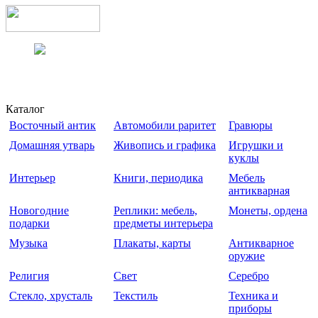
Каталог
Восточный антик
Автомобили раритет
Гравюры
Домашняя утварь
Живопись и графика
Игрушки и
куклы
Интерьер
Книги, периодика
Мебель
антикварная
Новогодние
Реплики: мебель,
Монеты, ордена
подарки
предметы интерьера
Музыка
Плакаты, карты
Антикварное
оружие
Религия
Свет
Серебро
Стекло, хрусталь
Текстиль
Техника и
приборы