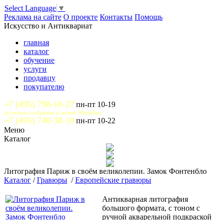
Select Language
▼
Реклама на сайте
О проекте
Контакты
Помощь
Искусство и Антиквариат
главная
каталог
обучение
услуги
продавцу
покупателю
+7 (495) 798-10-27
пн-пт 10-19
доступны сообщения и звонки WhatsApp
+7 (495) 740-38-10
пн-пт 10-22
Меню
Каталог
Литография Париж в своём великолепии. Замок Фонтенбло
Каталог
/
Гравюры
/
Европейские гравюры
Антикварная литография
большого формата, с тоном с
ручной акварельной подкраской