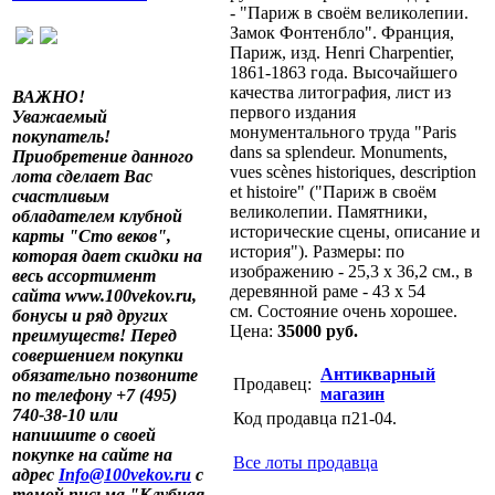
- "Париж в своём великолепии.
Замок Фонтенбло". Франция,
Париж, изд. Henri Charpentier,
1861-1863 года. Высочайшего
качества литография, лист из
ВАЖНО!
первого издания
Уважаемый
монументального труда "Paris
покупатель!
dans sa splendeur. Monuments,
Приобретение данного
vues scènes historiques, description
лота сделает Вас
et histoire" ("Париж в своём
счастливым
великолепии. Памятники,
обладателем клубной
исторические сцены, описание и
карты "Сто веков",
история"). Размеры: по
которая дает скидки на
изображению - 25,3 х 36,2 см., в
весь ассортимент
деревянной раме - 43 х 54
сайта www.100vekov.ru,
см. Состояние очень хорошее.
бонусы и ряд других
Цена:
35000 руб.
преимуществ! Перед
совершением покупки
Антикварный
обязательно позвоните
Продавец:
магазин
по телефону +7 (495)
740-38-10 или
Код продавца п21-04.
напишите о своей
покупке на сайте на
Все лоты продавца
адрес
Info@100vekov.ru
с
темой письма "Клубная