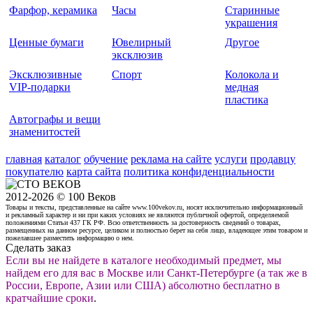
Фарфор, керамика
Часы
Старинные
украшения
Ценные бумаги
Ювелирный
Другое
эксклюзив
Эксклюзивные
Спорт
Колокола и
VIP-подарки
медная
пластика
Автографы и вещи
знаменитостей
главная
каталог
обучение
реклама на сайте
услуги
продавцу
покупателю
карта сайта
политика конфиденциальности
2012-2026 © 100 Веков
Товары и тексты, представленные на сайте www.100vekov.ru, носят исключительно информационный
и рекламный характер и ни при каких условиях не являются публичной офертой, определяемой
положениями Статьи 437 ГК РФ. Всю ответственность за достоверность сведений о товарах,
размещенных на данном ресурсе, целиком и полностью берет на себя лицо, владеющее этим товаром и
пожелавшее разместить информацию о нем.
Сделать заказ
Если вы не найдете в каталоге необходимый предмет, мы
найдем его для вас в Москве или Санкт-Петербурге (а так же в
России, Европе, Азии или США) абсолютно бесплатно в
кратчайшие сроки
.