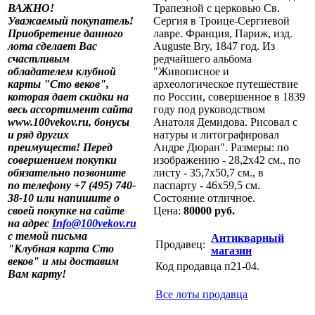
ВАЖНО!
Трапезной с церковью Св.
Уважаемый покупатель!
Сергия в Троице-Сергиевой
Приобретение данного
лавре. Франция, Париж, изд.
лота сделает Вас
Auguste Bry, 1847 год. Из
счастливым
редчайшего альбома
обладателем клубной
"Живописное и
карты "Сто веков",
археологическое путешествие
которая дает скидки на
по России, совершенное в 1839
весь ассортимент сайта
году под руководством
www.100vekov.ru, бонусы
Анатоля Демидова. Рисовал с
и ряд других
натуры и литографировал
преимуществ! Перед
Андре Дюран". Размеры: по
совершением покупки
изображению - 28,2х42 см., по
обязательно позвоните
листу - 35,7х50,7 см., в
по телефону +7 (495) 740-
паспарту - 46х59,5 см.
38-10 или напишите о
Состояние отличное.
своей покупке на сайте
Цена:
80000 руб.
на адрес
Info@100vekov.ru
с темой письма
Антикварный
Продавец:
"Клубная карта Сто
магазин
веков" и мы доставим
Код продавца п21-04.
Вам карту!
Все лоты продавца