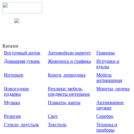
Каталог
Восточный антик
Автомобили раритет
Гравюры
Домашняя утварь
Живопись и графика
Игрушки и
куклы
Интерьер
Книги, периодика
Мебель
антикварная
Новогодние
Реплики: мебель,
Монеты, ордена
подарки
предметы интерьера
Музыка
Плакаты, карты
Антикварное
оружие
Религия
Свет
Серебро
Стекло, хрусталь
Текстиль
Техника и
приборы