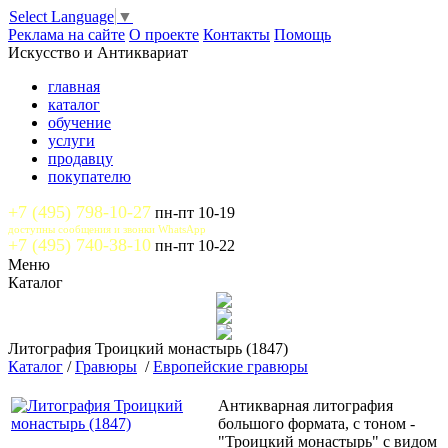
Select Language
▼
Реклама на сайте
О проекте
Контакты
Помощь
Искусство и Антиквариат
главная
каталог
обучение
услуги
продавцу
покупателю
+7 (495) 798-10-27
пн-пт 10-19
доступны сообщения и звонки WhatsApp
+7 (495) 740-38-10
пн-пт 10-22
Меню
Каталог
Литография Троицкий монастырь (1847)
Каталог
/
Гравюры
/
Европейские гравюры
Антикварная литография
большого формата, с тоном -
"Троицкий монастырь" с видом