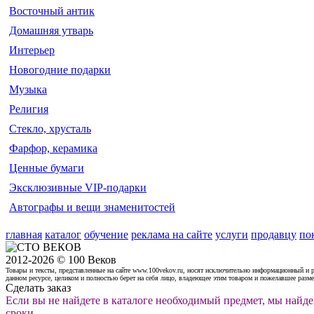
Восточный антик
Домашняя утварь
Интерьер
Новогодние подарки
Музыка
Религия
Стекло, хрусталь
Фарфор, керамика
Ценные бумаги
Эксклюзивные VIP-подарки
Автографы и вещи знаменитостей
главная
каталог
обучение
реклама на сайте
услуги
продавцу
по
2012-2026 © 100 Веков
Товары и тексты, представленные на сайте www.100vekov.ru, носят исключительно информационный и 
данном ресурсе, целиком и полностью берет на себя лицо, владеющее этим товаром и пожелавшее разм
Сделать заказ
Если вы не найдете в каталоге необходимый предмет, мы найде
сроки
.