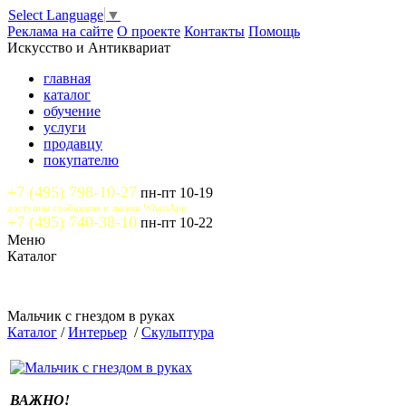
Select Language
▼
Реклама на сайте
О проекте
Контакты
Помощь
Искусство и Антиквариат
главная
каталог
обучение
услуги
продавцу
покупателю
+7 (495) 798-10-27
пн-пт 10-19
доступны сообщения и звонки WhatsApp
+7 (495) 740-38-10
пн-пт 10-22
Меню
Каталог
Мальчик с гнездом в руках
Каталог
/
Интерьер
/
Скульптура
ВАЖНО!