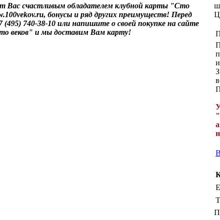
ет Вас счастливым обладателем клубной карты "Сто
ш
.100vekov.ru, бонусы и ряд других преимуществ! Перед
Ц
(495) 740-38-10 или напишите о своей покупке на сайте
то веков" и мы доставим Вам карту!
П
П
п
и
З
в
П
У
"
а
н
В
К
E
Т
П