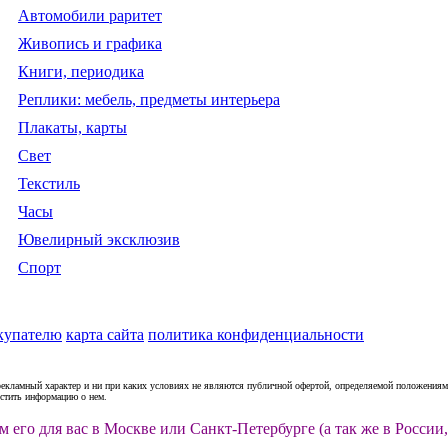
Автомобили раритет
Живопись и графика
Книги, периодика
Реплики: мебель, предметы интерьера
Плакаты, карты
Свет
Текстиль
Часы
Ювелирный эксклюзив
Спорт
купателю
карта сайта
политика конфиденциальности
рекламный характер и ни при каких условиях не являются публичной офертой, определяемой положениями
естить информацию о нем.
м его для вас в Москве или Санкт-Петербурге (а так же в Росс