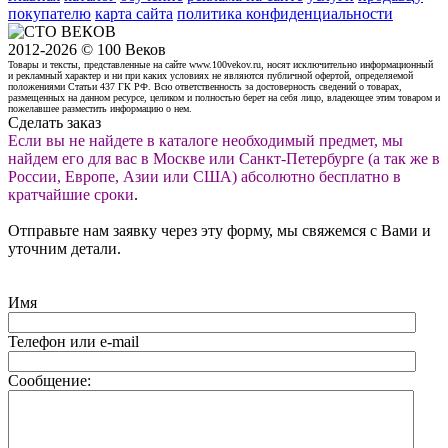
покупателю
карта сайта
политика конфиденциальности
2012-2026 © 100 Веков
Товары и тексты, представленные на сайте www.100vekov.ru, носят исключительно информационный
и рекламный характер и ни при каких условиях не являются публичной офертой, определяемой
положениями Статьи 437 ГК РФ. Всю ответственность за достоверность сведений о товарах,
размещенных на данном ресурсе, целиком и полностью берет на себя лицо, владеющее этим товаром и
пожелавшее разместить информацию о нем.
Сделать заказ
Если вы не найдете в каталоге необходимый предмет, мы
найдем его для вас в Москве или Санкт-Петербурге (а так же в
России, Европе, Азии или США) абсолютно бесплатно в
кратчайшие сроки
.
Отправьте нам заявку через эту форму, мы свяжемся с Вами и
уточним детали.
Имя
Телефон или e-mail
Сообщение: