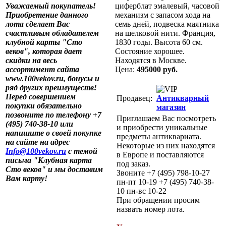
Уважаемый покупатель!
циферблат эмалевый, часовой
Приобретение данного
механизм с запасом хода на
лота сделает Вас
семь дней, подвеска маятника
счастливым обладателем
на шелковой нити. Франция,
клубной карты "Сто
1830 годы. Высота 60 см.
веков", которая дает
Состояние хорошее.
скидки на весь
Находятся в Москве.
ассортимент сайта
Цена:
495000 руб.
www.100vekov.ru, бонусы и
ряд других преимуществ!
Перед совершением
Продавец:
Антикварный
покупки обязательно
магазин
позвоните по телефону +7
Приглашаем Вас посмотреть
(495) 740-38-10 или
и приобрести уникальные
напишите о своей покупке
предметы антиквариата.
на сайте на адрес
Некоторые из них находятся
Info@100vekov.ru
с темой
в Европе и поставляются
письма "Клубная карта
под заказ.
Сто веков" и мы доставим
Звоните +7 (495) 798-10-27
Вам карту!
пн-пт 10-19 +7 (495) 740-38-
10 пн-вс 10-22
При обращении просим
назвать номер лота.