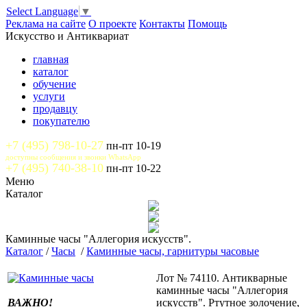
Select Language
▼
Реклама на сайте
О проекте
Контакты
Помощь
Искусство и Антиквариат
главная
каталог
обучение
услуги
продавцу
покупателю
+7 (495) 798-10-27
пн-пт 10-19
доступны сообщения и звонки WhatsApp
+7 (495) 740-38-10
пн-пт 10-22
Меню
Каталог
Каминные часы "Аллегория искусств".
Каталог
/
Часы
/
Каминные часы, гарнитуры часовые
Лот № 74110. Антикварные
каминные часы "Аллегория
ВАЖНО!
искусств". Ртутное золочение,