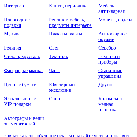
Интерьер
Книги, периодика
Мебель
антикварная
Новогодние
Реплики: мебель,
Монеты, ордена
подарки
предметы интерьера
Музыка
Плакаты, карты
Антикварное
оружие
Религия
Свет
Серебро
Стекло, хрусталь
Текстиль
Техника и
приборы
Фарфор, керамика
Часы
Старинные
украшения
Ценные бумаги
Ювелирный
Другое
эксклюзив
Эксклюзивные
Спорт
Колокола и
VIP-подарки
медная
пластика
Автографы и вещи
знаменитостей
главная
каталог
обучение
реклама на сайте
услуги
продавцу