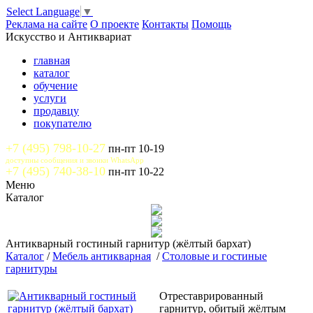
Select Language
▼
Реклама на сайте
О проекте
Контакты
Помощь
Искусство и Антиквариат
главная
каталог
обучение
услуги
продавцу
покупателю
+7 (495) 798-10-27
пн-пт 10-19
доступны сообщения и звонки WhatsApp
+7 (495) 740-38-10
пн-пт 10-22
Меню
Каталог
Антикварный гостиный гарнитур (жёлтый бархат)
Каталог
/
Мебель антикварная
/
Столовые и гостиные
гарнитуры
Отреставрированный
гарнитур, обитый жёлтым