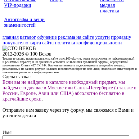
VIP-подарки
медная
пластика
Автографы и вещи
знаменитостей
главная
каталог
обучение
реклама на сайте
услуги
продавцу
покупателю
карта сайта
политика конфиденциальности
2012-2026 © 100 Веков
Товары и тексты, представленные на сайте www.100vekov.ru, носят исключительно информационный
и рекламный характер и ни при каких условиях не являются публичной офертой, определяемой
положениями Статьи 437 ГК РФ. Всю ответственность за достоверность сведений о товарах,
размещенных на данном ресурсе, целиком и полностью берет на себя лицо, владеющее этим товаром и
пожелавшее разместить информацию о нем.
Сделать заказ
Если вы не найдете в каталоге необходимый предмет, мы
найдем его для вас в Москве или Санкт-Петербурге (а так же в
России, Европе, Азии или США) абсолютно бесплатно в
кратчайшие сроки
.
Отправьте нам заявку через эту форму, мы свяжемся с Вами и
уточним детали.
Имя