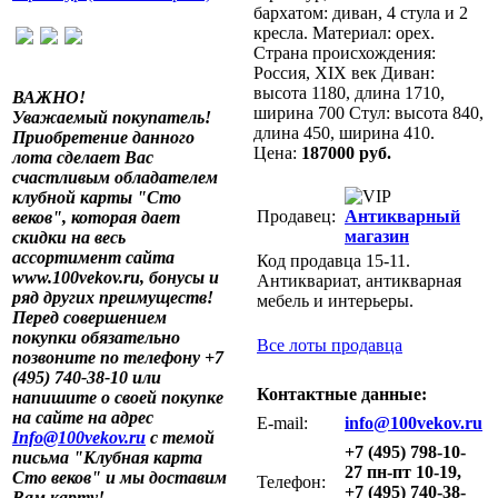
бархатом: диван, 4 стула и 2
кресла. Материал: орех.
Страна происхождения:
Россия, XIX век Диван:
высота 1180, длина 1710,
ВАЖНО!
ширина 700 Стул: высота 840,
Уважаемый покупатель!
длина 450, ширина 410.
Приобретение данного
Цена:
187000 руб.
лота сделает Вас
счастливым обладателем
клубной карты "Сто
Продавец:
Антикварный
веков", которая дает
магазин
скидки на весь
ассортимент сайта
Код продавца 15-11.
www.100vekov.ru, бонусы и
Антиквариат, антикварная
ряд других преимуществ!
мебель и интерьеры.
Перед совершением
покупки обязательно
Все лоты продавца
позвоните по телефону +7
(495) 740-38-10 или
Контактные данные:
напишите о своей покупке
на сайте на адрес
E-mail:
info@100vekov.ru
Info@100vekov.ru
с темой
+7 (495) 798-10-
письма "Клубная карта
27 пн-пт 10-19,
Сто веков" и мы доставим
Телефон:
+7 (495) 740-38-
Вам карту!