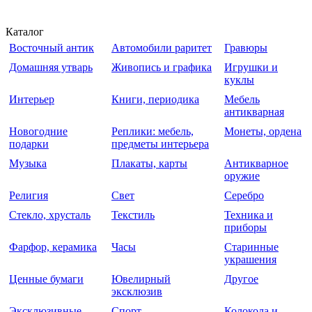
Каталог
Восточный антик
Автомобили раритет
Гравюры
Домашняя утварь
Живопись и графика
Игрушки и
куклы
Интерьер
Книги, периодика
Мебель
антикварная
Новогодние
Реплики: мебель,
Монеты, ордена
подарки
предметы интерьера
Музыка
Плакаты, карты
Антикварное
оружие
Религия
Свет
Серебро
Стекло, хрусталь
Текстиль
Техника и
приборы
Фарфор, керамика
Часы
Старинные
украшения
Ценные бумаги
Ювелирный
Другое
эксклюзив
Эксклюзивные
Спорт
Колокола и