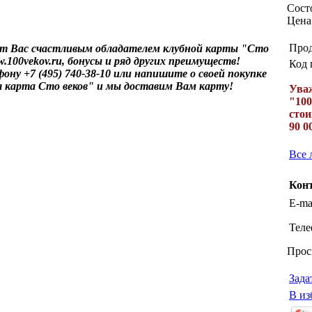
Сост
Цена
Прод
ет Вас счастливым обладателем клубной карты "Сто
.100vekov.ru, бонусы и ряд других преимуществ!
Код 
ну +7 (495) 740-38-10 или напишите о своей покупке
 карта Сто веков" и мы доставим Вам карту!
Уваж
"100
стои
90 0
Все 
Кон
E-mai
Теле
Прос
Зада
В из