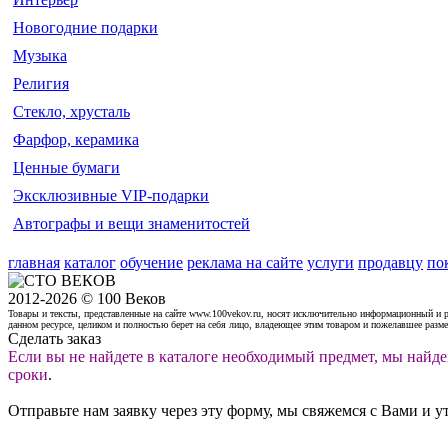
Новогодние подарки
Музыка
Религия
Стекло, хрусталь
Фарфор, керамика
Ценные бумаги
Эксклюзивные VIP-подарки
Автографы и вещи знаменитостей
главная
каталог
обучение
реклама на сайте
услуги
продавцу
по
2012-2026 © 100 Веков
Товары и тексты, представленные на сайте www.100vekov.ru, носят исключительно информационный и 
данном ресурсе, целиком и полностью берет на себя лицо, владеющее этим товаром и пожелавшее разм
Сделать заказ
Если вы не найдете в каталоге необходимый предмет, мы найде
сроки
.
Отправьте нам заявку через эту форму, мы свяжемся с Вами и у