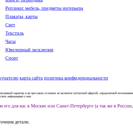
Реплики: мебель, предметы интерьера
Плакаты, карты
Свет
Текстиль
Часы
Ювелирный эксклюзив
Спорт
купателю
карта сайта
политика конфиденциальности
рекламный характер и ни при каких условиях не являются публичной офертой, определяемой положениями
естить информацию о нем.
м его для вас в Москве или Санкт-Петербурге (а так же в Росс
точним детали.