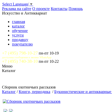
Select Language
▼
Реклама на сайте
О проекте
Контакты
Помощь
Искусство и Антиквариат
главная
каталог
обучение
услуги
продавцу
покупателю
+7 (495) 798-10-27
пн-пт 10-19
доступны сообщения и звонки WhatsApp
+7 (495) 740-38-10
пн-пт 10-22
Меню
Каталог
Сборник охотничьих рассказов
Каталог
/
Книги, периодика
/
Букинистические и антикварные