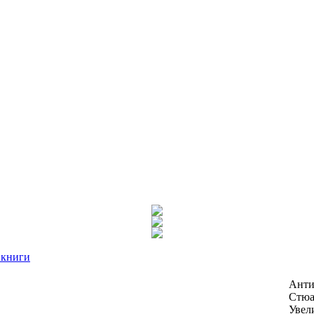
 книги
Анти
Стюа
Увел