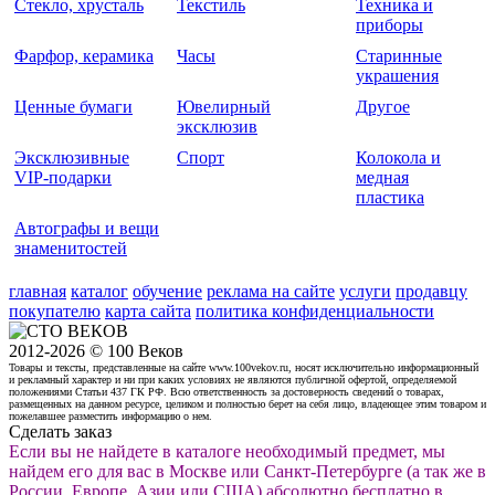
Стекло, хрусталь
Текстиль
Техника и
приборы
Фарфор, керамика
Часы
Старинные
украшения
Ценные бумаги
Ювелирный
Другое
эксклюзив
Эксклюзивные
Спорт
Колокола и
VIP-подарки
медная
пластика
Автографы и вещи
знаменитостей
главная
каталог
обучение
реклама на сайте
услуги
продавцу
покупателю
карта сайта
политика конфиденциальности
2012-2026 © 100 Веков
Товары и тексты, представленные на сайте www.100vekov.ru, носят исключительно информационный
и рекламный характер и ни при каких условиях не являются публичной офертой, определяемой
положениями Статьи 437 ГК РФ. Всю ответственность за достоверность сведений о товарах,
размещенных на данном ресурсе, целиком и полностью берет на себя лицо, владеющее этим товаром и
пожелавшее разместить информацию о нем.
Сделать заказ
Если вы не найдете в каталоге необходимый предмет, мы
найдем его для вас в Москве или Санкт-Петербурге (а так же в
России, Европе, Азии или США) абсолютно бесплатно в