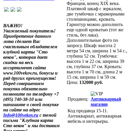
Франция, конец XIX века.
Платяной шкаф с зеркалом,
две тумбочки с мраморными
столешницами, кровать.
Гарнитур можно дополнить
ВАЖНО!
еще одной кроватью (тот же
Уважаемый покупатель!
стиль, без лака).
Приобретение данного
Дополнительные фото по
лота сделает Вас
запросу. Шкаф: высота 2
счастливым обладателем
метра 54 см, ширина 1 м 54 с.,
клубной карты "Сто
глубина 52 см. Тумбочка:
веков", которая дает
высота 1 м 22 см, ширина 39
скидки на весь
см, глубина 37 см. Кровать:
ассортимент сайта
высота 1 м 70 см, длина 2 м
www.100vekov.ru, бонусы и
15 см, ширина 1 м 59 см.
ряд других преимуществ!
Цена:
132000 руб.
Перед совершением
покупки обязательно
позвоните по телефону +7
Продавец:
Антикварный
(495) 740-38-10 или
магазин
напишите о своей покупке
на сайте на адрес
Код продавца 15-11.
Info@100vekov.ru
с темой
Антиквариат, антикварная
письма "Клубная карта
мебель и интерьеры.
Сто веков" и мы доставим
Вам карту!