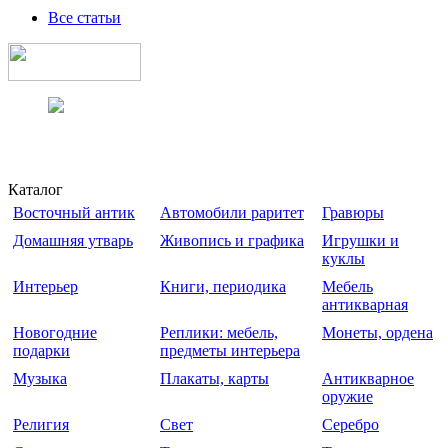
Все статьи
Каталог
Восточный антик
Автомобили раритет
Гравюры
Домашняя утварь
Живопись и графика
Игрушки и
куклы
Интерьер
Книги, периодика
Мебель
антикварная
Новогодние
Реплики: мебель,
Монеты, ордена
подарки
предметы интерьера
Музыка
Плакаты, карты
Антикварное
оружие
Религия
Свет
Серебро