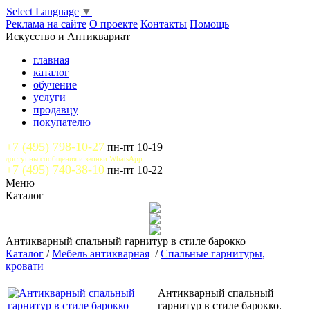
Select Language
▼
Реклама на сайте
О проекте
Контакты
Помощь
Искусство и Антиквариат
главная
каталог
обучение
услуги
продавцу
покупателю
+7 (495) 798-10-27
пн-пт 10-19
доступны сообщения и звонки WhatsApp
+7 (495) 740-38-10
пн-пт 10-22
Меню
Каталог
Антикварный спальный гарнитур в стиле барокко
Каталог
/
Мебель антикварная
/
Спальные гарнитуры,
кровати
Антикварный спальный
гарнитур в стиле барокко.