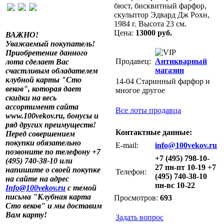
бюст, бисквитный фарфор,
скульптор Эдвард Дж Рохн,
1984 г. Высота 23 см.
Цена:
13000 руб.
ВАЖНО!
Уважаемый покупатель!
Приобретение данного
Продавец:
Антикварный
лота сделает Вас
магазин
счастливым обладателем
клубной карты "Сто
14-04 Старинный фарфор и
веков", которая дает
многое другое
скидки на весь
ассортимент сайта
Все лоты продавца
www.100vekov.ru, бонусы и
ряд других преимуществ!
Контактные данные:
Перед совершением
покупки обязательно
E-mail:
info@100vekov.ru
позвоните по телефону +7
+7 (495) 798-10-
(495) 740-38-10 или
27 пн-пт 10-19 +7
напишите о своей покупке
Телефон:
(495) 740-38-10
на сайте на адрес
пн-вс 10-22
Info@100vekov.ru
с темой
письма "Клубная карта
Просмотров:
693
Сто веков" и мы доставим
Вам карту!
Задать вопрос