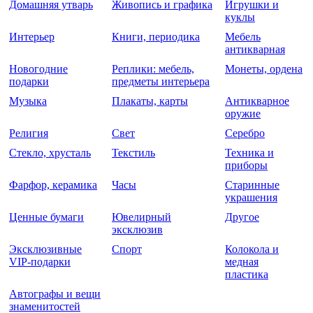
Домашняя утварь
Живопись и графика
Игрушки и
куклы
Интерьер
Книги, периодика
Мебель
антикварная
Новогодние
Реплики: мебель,
Монеты, ордена
подарки
предметы интерьера
Музыка
Плакаты, карты
Антикварное
оружие
Религия
Свет
Серебро
Стекло, хрусталь
Текстиль
Техника и
приборы
Фарфор, керамика
Часы
Старинные
украшения
Ценные бумаги
Ювелирный
Другое
эксклюзив
Эксклюзивные
Спорт
Колокола и
VIP-подарки
медная
пластика
Автографы и вещи
знаменитостей