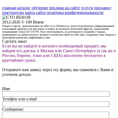
главная
каталог
обучение
реклама на сайте
услуги
продавцу
покупателю
карта сайта
политика конфиденциальности
2012-2026 © 100 Веков
Товары и тексты, представленные на сайте www.100vekov.ru, носят исключительно информационный
и рекламный характер и ни при каких условиях не являются публичной офертой, определяемой
положениями Статьи 437 ГК РФ. Всю ответственность за достоверность сведений о товарах,
размещенных на данном ресурсе, целиком и полностью берет на себя лицо, владеющее этим товаром и
пожелавшее разместить информацию о нем.
Сделать заказ
Если вы не найдете в каталоге необходимый предмет, мы
найдем его для вас в Москве или Санкт-Петербурге (а так же в
России, Европе, Азии или США) абсолютно бесплатно в
кратчайшие сроки
.
Отправьте нам заявку через эту форму, мы свяжемся с Вами и
уточним детали.
Имя
Телефон или e-mail
Сообщение: