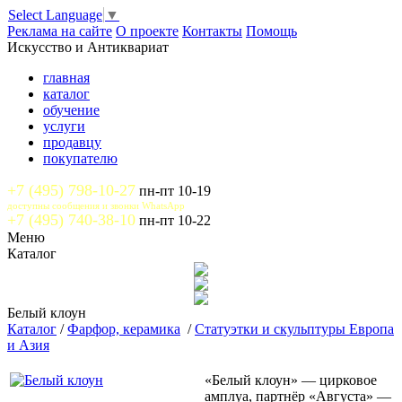
Select Language
▼
Реклама на сайте
О проекте
Контакты
Помощь
Искусство и Антиквариат
главная
каталог
обучение
услуги
продавцу
покупателю
+7 (495) 798-10-27
пн-пт 10-19
доступны сообщения и звонки WhatsApp
+7 (495) 740-38-10
пн-пт 10-22
Меню
Каталог
Белый клоун
Каталог
/
Фарфор, керамика
/
Статуэтки и скульптуры Европа
и Азия
«Белый клоун» — цирковое
амплуа, партнёр «Августа» —