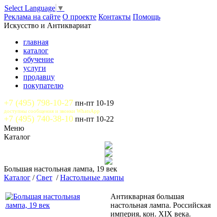
Select Language
▼
Реклама на сайте
О проекте
Контакты
Помощь
Искусство и Антиквариат
главная
каталог
обучение
услуги
продавцу
покупателю
+7 (495) 798-10-27
пн-пт 10-19
доступны сообщения и звонки WhatsApp
+7 (495) 740-38-10
пн-пт 10-22
Меню
Каталог
Большая настольная лампа, 19 век
Каталог
/
Свет
/
Настольные лампы
Антикварная большая
настольная лампа. Российская
империя, кон. XIX века.