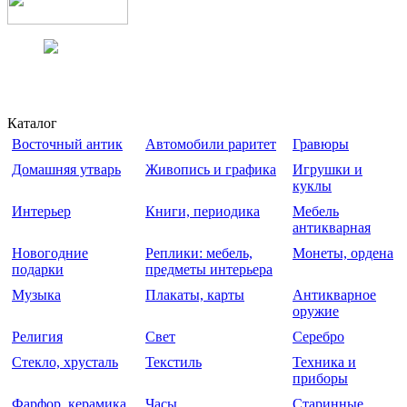
Каталог
Восточный антик
Автомобили раритет
Гравюры
Домашняя утварь
Живопись и графика
Игрушки и
куклы
Интерьер
Книги, периодика
Мебель
антикварная
Новогодние
Реплики: мебель,
Монеты, ордена
подарки
предметы интерьера
Музыка
Плакаты, карты
Антикварное
оружие
Религия
Свет
Серебро
Стекло, хрусталь
Текстиль
Техника и
приборы
Фарфор, керамика
Часы
Старинные