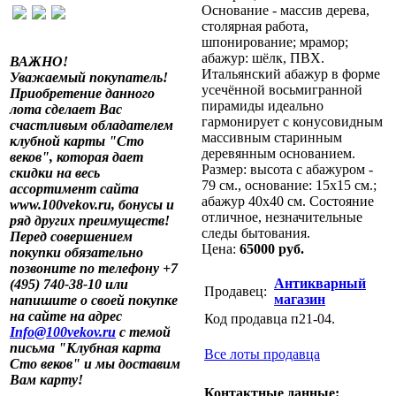
Основание - массив дерева,
столярная работа,
шпонирование; мрамор;
абажур: шёлк, ПВХ.
ВАЖНО!
Итальянский абажур в форме
Уважаемый покупатель!
усечённой восьмигранной
Приобретение данного
пирамиды идеально
лота сделает Вас
гармонирует с конусовидным
счастливым обладателем
массивным старинным
клубной карты "Сто
деревянным основанием.
веков", которая дает
Размер: высота с абажуром -
скидки на весь
79 см., основание: 15х15 см.;
ассортимент сайта
абажур 40х40 см. Состояние
www.100vekov.ru, бонусы и
отличное, незначительные
ряд других преимуществ!
следы бытования.
Перед совершением
Цена:
65000 руб.
покупки обязательно
позвоните по телефону +7
Антикварный
(495) 740-38-10 или
Продавец:
магазин
напишите о своей покупке
на сайте на адрес
Код продавца п21-04.
Info@100vekov.ru
с темой
письма "Клубная карта
Все лоты продавца
Сто веков" и мы доставим
Вам карту!
Контактные данные: