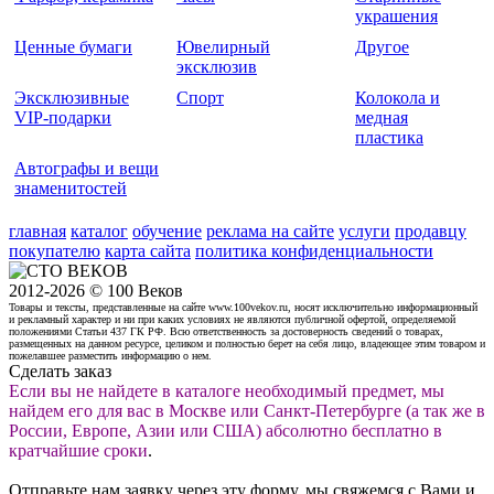
украшения
Ценные бумаги
Ювелирный
Другое
эксклюзив
Эксклюзивные
Спорт
Колокола и
VIP-подарки
медная
пластика
Автографы и вещи
знаменитостей
главная
каталог
обучение
реклама на сайте
услуги
продавцу
покупателю
карта сайта
политика конфиденциальности
2012-2026 © 100 Веков
Товары и тексты, представленные на сайте www.100vekov.ru, носят исключительно информационный
и рекламный характер и ни при каких условиях не являются публичной офертой, определяемой
положениями Статьи 437 ГК РФ. Всю ответственность за достоверность сведений о товарах,
размещенных на данном ресурсе, целиком и полностью берет на себя лицо, владеющее этим товаром и
пожелавшее разместить информацию о нем.
Сделать заказ
Если вы не найдете в каталоге необходимый предмет, мы
найдем его для вас в Москве или Санкт-Петербурге (а так же в
России, Европе, Азии или США) абсолютно бесплатно в
кратчайшие сроки
.
Отправьте нам заявку через эту форму, мы свяжемся с Вами и