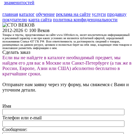
знаменитостей
главная
каталог
обучение
реклама на сайте
услуги
продавцу
покупателю
карта сайта
политика конфиденциальности
2012-2026 © 100 Веков
Товары и тексты, представленные на сайте www.100vekov.ru, носят исключительно информационный
и рекламный характер и ни при каких условиях не являются публичной офертой, определяемой
положениями Статьи 437 ГК РФ. Всю ответственность за достоверность сведений о товарах,
размещенных на данном ресурсе, целиком и полностью берет на себя лицо, владеющее этим товаром и
пожелавшее разместить информацию о нем.
Сделать заказ
Если вы не найдете в каталоге необходимый предмет, мы
найдем его для вас в Москве или Санкт-Петербурге (а так же в
России, Европе, Азии или США) абсолютно бесплатно в
кратчайшие сроки
.
Отправьте нам заявку через эту форму, мы свяжемся с Вами и
уточним детали.
Имя
Телефон или e-mail
Сообщение: