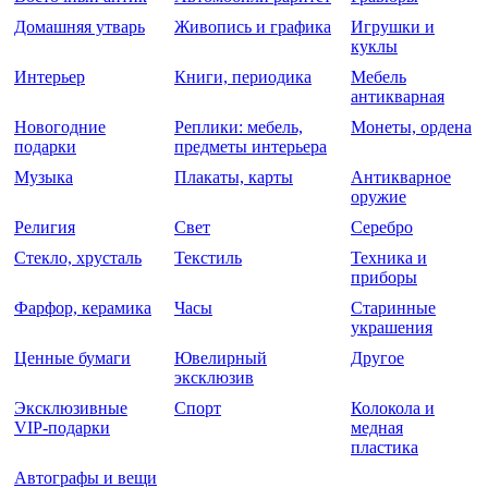
Домашняя утварь
Живопись и графика
Игрушки и
куклы
Интерьер
Книги, периодика
Мебель
антикварная
Новогодние
Реплики: мебель,
Монеты, ордена
подарки
предметы интерьера
Музыка
Плакаты, карты
Антикварное
оружие
Религия
Свет
Серебро
Стекло, хрусталь
Текстиль
Техника и
приборы
Фарфор, керамика
Часы
Старинные
украшения
Ценные бумаги
Ювелирный
Другое
эксклюзив
Эксклюзивные
Спорт
Колокола и
VIP-подарки
медная
пластика
Автографы и вещи