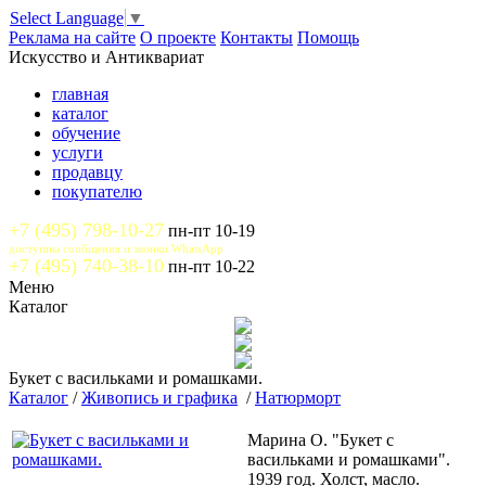
Select Language
▼
Реклама на сайте
О проекте
Контакты
Помощь
Искусство и Антиквариат
главная
каталог
обучение
услуги
продавцу
покупателю
+7 (495) 798-10-27
пн-пт 10-19
доступны сообщения и звонки WhatsApp
+7 (495) 740-38-10
пн-пт 10-22
Меню
Каталог
Букет с васильками и ромашками.
Каталог
/
Живопись и графика
/
Натюрморт
Марина О. "Букет с
васильками и ромашками".
1939 год. Холст, масло.