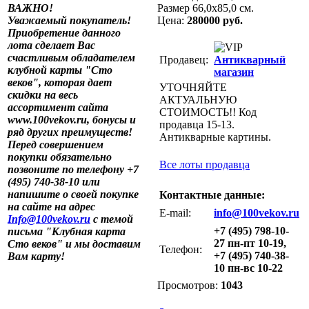
ВАЖНО!
Размер 66,0х85,0 см.
Уважаемый покупатель!
Цена:
280000 руб.
Приобретение данного
лота сделает Вас
счастливым обладателем
Продавец:
Антикварный
клубной карты "Сто
магазин
веков", которая дает
УТОЧНЯЙТЕ
скидки на весь
АКТУАЛЬНУЮ
ассортимент сайта
СТОИМОСТЬ!! Код
www.100vekov.ru, бонусы и
продавца 15-13.
ряд других преимуществ!
Антикварные картины.
Перед совершением
покупки обязательно
Все лоты продавца
позвоните по телефону +7
(495) 740-38-10 или
напишите о своей покупке
Контактные данные:
на сайте на адрес
E-mail:
info@100vekov.ru
Info@100vekov.ru
с темой
+7 (495) 798-10-
письма "Клубная карта
27 пн-пт 10-19,
Сто веков" и мы доставим
Телефон:
+7 (495) 740-38-
Вам карту!
10 пн-вс 10-22
Просмотров:
1043