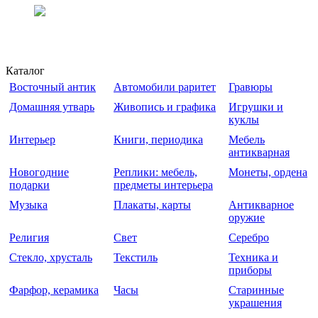
Каталог
Восточный антик
Автомобили раритет
Гравюры
Домашняя утварь
Живопись и графика
Игрушки и
куклы
Интерьер
Книги, периодика
Мебель
антикварная
Новогодние
Реплики: мебель,
Монеты, ордена
подарки
предметы интерьера
Музыка
Плакаты, карты
Антикварное
оружие
Религия
Свет
Серебро
Стекло, хрусталь
Текстиль
Техника и
приборы
Фарфор, керамика
Часы
Старинные
украшения