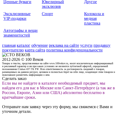
Ценные бумаги
Ювелирный
Другое
эксклюзив
Эксклюзивные
Спорт
Колокола и
VIP-подарки
медная
пластика
Автографы и вещи
знаменитостей
главная
каталог
обучение
реклама на сайте
услуги
продавцу
покупателю
карта сайта
политика конфиденциальности
2012-2026 © 100 Веков
Товары и тексты, представленные на сайте www.100vekov.ru, носят исключительно информационный
и рекламный характер и ни при каких условиях не являются публичной офертой, определяемой
положениями Статьи 437 ГК РФ. Всю ответственность за достоверность сведений о товарах,
размещенных на данном ресурсе, целиком и полностью берет на себя лицо, владеющее этим товаром и
пожелавшее разместить информацию о нем.
Сделать заказ
Если вы не найдете в каталоге необходимый предмет, мы
найдем его для вас в Москве или Санкт-Петербурге (а так же в
России, Европе, Азии или США) абсолютно бесплатно в
кратчайшие сроки
.
Отправьте нам заявку через эту форму, мы свяжемся с Вами и
уточним детали.