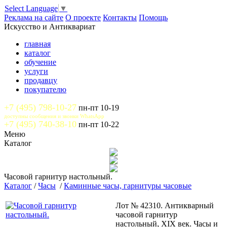
Select Language
▼
Реклама на сайте
О проекте
Контакты
Помощь
Искусство и Антиквариат
главная
каталог
обучение
услуги
продавцу
покупателю
+7 (495) 798-10-27
пн-пт 10-19
доступны сообщения и звонки WhatsApp
+7 (495) 740-38-10
пн-пт 10-22
Меню
Каталог
Часовой гарнитур настольный.
Каталог
/
Часы
/
Каминные часы, гарнитуры часовые
Лот № 42310. Антикварный
часовой гарнитур
настольный, XIX век. Часы и