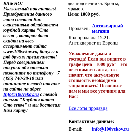
ВАЖНО!
два подсвечника. Бронза,
Уважаемый покупатель!
мрамор.
Приобретение данного
Цена:
1000 руб.
лота сделает Вас
счастливым обладателем
Антикварный
Продавец:
клубной карты "Сто
магазин
веков", которая дает
Код продавца 15-21.
скидки на весь
Антиквариат из Европы.
ассортимент сайта
www.100vekov.ru, бонусы и
Уважаемые дамы и
ряд других преимуществ!
господа! Если вы видите в
Перед совершением
графе цена "1000 руб" - это
покупки обязательно
не стоимость лота, это
позвоните по телефону +7
значит, что актуальную
(495) 740-38-10 или
стоимость необходимо
напишите о своей покупке
запрашивать! Позвоните
на сайте на адрес
нам и мы все уточним для
Info@100vekov.ru
с темой
Вас!
письма "Клубная карта
Сто веков" и мы доставим
Все лоты продавца
Вам карту!
Контактные данные:
E-mail:
info@100vekov.ru