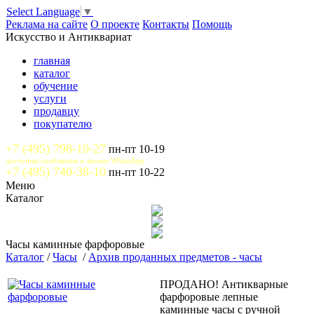
Select Language
▼
Реклама на сайте
О проекте
Контакты
Помощь
Искусство и Антиквариат
главная
каталог
обучение
услуги
продавцу
покупателю
+7 (495) 798-10-27
пн-пт 10-19
доступны сообщения и звонки WhatsApp
+7 (495) 740-38-10
пн-пт 10-22
Меню
Каталог
Часы каминные фарфоровые
Каталог
/
Часы
/
Архив проданных предметов - часы
ПРОДАНО! Антикварные
фарфоровые лепные
каминные часы с ручной