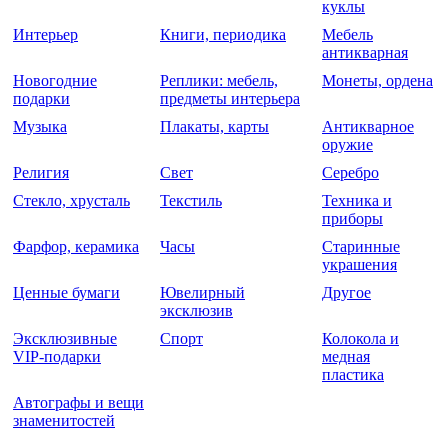
куклы
Интерьер
Книги, периодика
Мебель
антикварная
Новогодние
Реплики: мебель,
Монеты, ордена
подарки
предметы интерьера
Музыка
Плакаты, карты
Антикварное
оружие
Религия
Свет
Серебро
Стекло, хрусталь
Текстиль
Техника и
приборы
Фарфор, керамика
Часы
Старинные
украшения
Ценные бумаги
Ювелирный
Другое
эксклюзив
Эксклюзивные
Спорт
Колокола и
VIP-подарки
медная
пластика
Автографы и вещи
знаменитостей