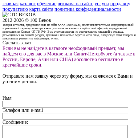
главная
каталог
обучение
реклама на сайте
услуги
продавцу
покупателю
карта сайта
политика конфиденциальности
2012-2026 © 100 Веков
Товары и тексты, представленные на сайте www.100vekov.ru, носят исключительно информационный
и рекламный характер и ни при каких условиях не являются публичной офертой, определяемой
положениями Статьи 437 ГК РФ. Всю ответственность за достоверность сведений о товарах,
размещенных на данном ресурсе, целиком и полностью берет на себя лицо, владеющее этим товаром и
пожелавшее разместить информацию о нем.
Сделать заказ
Если вы не найдете в каталоге необходимый предмет, мы
найдем его для вас в Москве или Санкт-Петербурге (а так же в
России, Европе, Азии или США) абсолютно бесплатно в
кратчайшие сроки
.
Отправьте нам заявку через эту форму, мы свяжемся с Вами и
уточним детали.
Имя
Телефон или e-mail
Сообщение: