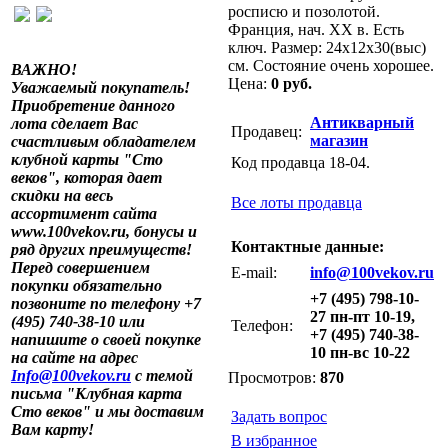
росписю и позолотой.
Франция, нач. XX в. Есть
ключ. Размер: 24х12х30(выс)
см. Состояние очень хорошее.
ВАЖНО!
Цена:
0 руб.
Уважаемый покупатель!
Приобретение данного
Антикварный
лота сделает Вас
Продавец:
магазин
счастливым обладателем
клубной карты "Сто
Код продавца 18-04.
веков", которая дает
скидки на весь
Все лоты продавца
ассортимент сайта
www.100vekov.ru, бонусы и
Контактные данные:
ряд других преимуществ!
Перед совершением
E-mail:
info@100vekov.ru
покупки обязательно
+7 (495) 798-10-
позвоните по телефону +7
27 пн-пт 10-19,
(495) 740-38-10 или
Телефон:
+7 (495) 740-38-
напишите о своей покупке
10 пн-вс 10-22
на сайте на адрес
Info@100vekov.ru
с темой
Просмотров:
870
письма "Клубная карта
Сто веков" и мы доставим
Задать вопрос
Вам карту!
В избранное