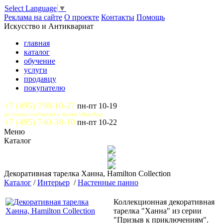
Select Language
▼
Реклама на сайте
О проекте
Контакты
Помощь
Искусство и Антиквариат
главная
каталог
обучение
услуги
продавцу
покупателю
+7 (495) 798-10-27
пн-пт 10-19
доступны сообщения и звонки WhatsApp
+7 (495) 740-38-10
пн-пт 10-22
Меню
Каталог
Декоративная тарелка Ханна, Hamilton Collection
Каталог
/
Интерьер
/
Настенные панно
Коллекционная декоративная
тарелка "Ханна" из серии
"Призыв к приключениям".