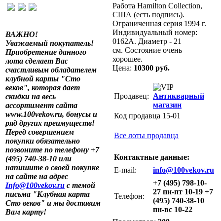
Работа Hamilton Collection,
США (есть подпись).
Ограниченная серия 1994 г.
Индивидуальный номер:
ВАЖНО!
0162А. Диаметр - 21
Уважаемый покупатель!
см. Состояние очень
Приобретение данного
хорошее.
лота сделает Вас
Цена:
10300 руб.
счастливым обладателем
клубной карты "Сто
веков", которая дает
Продавец:
Антикварный
скидки на весь
магазин
ассортимент сайта
www.100vekov.ru, бонусы и
Код продавца 15-01
ряд других преимуществ!
Перед совершением
Все лоты продавца
покупки обязательно
позвоните по телефону +7
Контактные данные:
(495) 740-38-10 или
напишите о своей покупке
E-mail:
info@100vekov.ru
на сайте на адрес
+7 (495) 798-10-
Info@100vekov.ru
с темой
27 пн-пт 10-19 +7
письма "Клубная карта
Телефон:
(495) 740-38-10
Сто веков" и мы доставим
пн-вс 10-22
Вам карту!