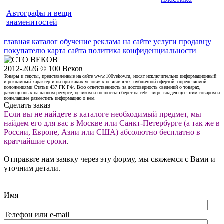
Автографы и вещи
знаменитостей
главная
каталог
обучение
реклама на сайте
услуги
продавцу
покупателю
карта сайта
политика конфиденциальности
2012-2026 © 100 Веков
Товары и тексты, представленные на сайте www.100vekov.ru, носят исключительно информационный
и рекламный характер и ни при каких условиях не являются публичной офертой, определяемой
положениями Статьи 437 ГК РФ. Всю ответственность за достоверность сведений о товарах,
размещенных на данном ресурсе, целиком и полностью берет на себя лицо, владеющее этим товаром и
пожелавшее разместить информацию о нем.
Сделать заказ
Если вы не найдете в каталоге необходимый предмет, мы
найдем его для вас в Москве или Санкт-Петербурге (а так же в
России, Европе, Азии или США) абсолютно бесплатно в
кратчайшие сроки
.
Отправьте нам заявку через эту форму, мы свяжемся с Вами и
уточним детали.
Имя
Телефон или e-mail