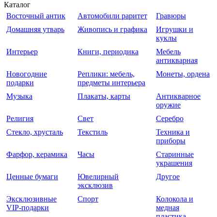
Каталог
Восточный антик
Автомобили раритет
Гравюры
Домашняя утварь
Живопись и графика
Игрушки и
куклы
Интерьер
Книги, периодика
Мебель
антикварная
Новогодние
Реплики: мебель,
Монеты, ордена
подарки
предметы интерьера
Музыка
Плакаты, карты
Антикварное
оружие
Религия
Свет
Серебро
Стекло, хрусталь
Текстиль
Техника и
приборы
Фарфор, керамика
Часы
Старинные
украшения
Ценные бумаги
Ювелирный
Другое
эксклюзив
Эксклюзивные
Спорт
Колокола и
VIP-подарки
медная
пластика