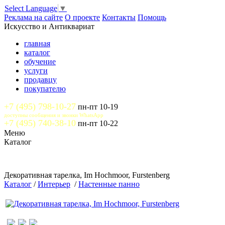
Select Language
▼
Реклама на сайте
О проекте
Контакты
Помощь
Искусство и Антиквариат
главная
каталог
обучение
услуги
продавцу
покупателю
+7 (495) 798-10-27
пн-пт 10-19
доступны сообщения и звонки WhatsApp
+7 (495) 740-38-10
пн-пт 10-22
Меню
Каталог
Декоративная тарелка, Im Hochmoor, Furstenberg
Каталог
/
Интерьер
/
Настенные панно