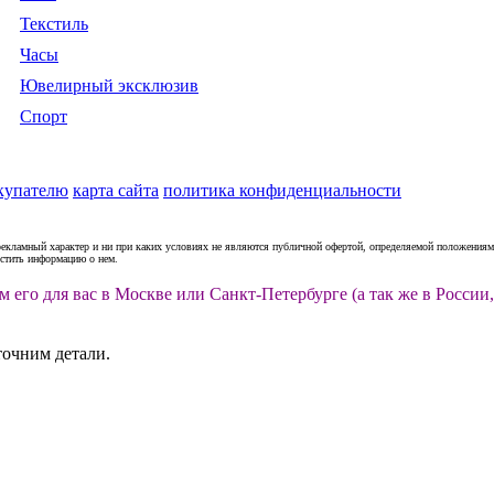
Текстиль
Часы
Ювелирный эксклюзив
Спорт
купателю
карта сайта
политика конфиденциальности
рекламный характер и ни при каких условиях не являются публичной офертой, определяемой положениями
естить информацию о нем.
м его для вас в Москве или Санкт-Петербурге (а так же в Росс
точним детали.