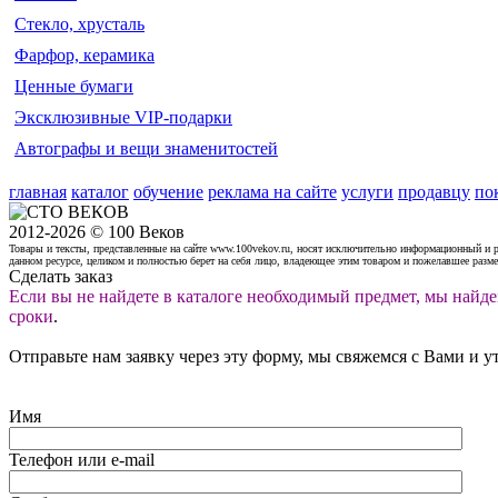
Стекло, хрусталь
Фарфор, керамика
Ценные бумаги
Эксклюзивные VIP-подарки
Автографы и вещи знаменитостей
главная
каталог
обучение
реклама на сайте
услуги
продавцу
по
2012-2026 © 100 Веков
Товары и тексты, представленные на сайте www.100vekov.ru, носят исключительно информационный и 
данном ресурсе, целиком и полностью берет на себя лицо, владеющее этим товаром и пожелавшее разм
Сделать заказ
Если вы не найдете в каталоге необходимый предмет, мы найде
сроки
.
Отправьте нам заявку через эту форму, мы свяжемся с Вами и у
Имя
Телефон или e-mail