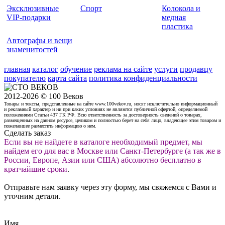
Эксклюзивные
Спорт
Колокола и
VIP-подарки
медная
пластика
Автографы и вещи
знаменитостей
главная
каталог
обучение
реклама на сайте
услуги
продавцу
покупателю
карта сайта
политика конфиденциальности
2012-2026 © 100 Веков
Товары и тексты, представленные на сайте www.100vekov.ru, носят исключительно информационный
и рекламный характер и ни при каких условиях не являются публичной офертой, определяемой
положениями Статьи 437 ГК РФ. Всю ответственность за достоверность сведений о товарах,
размещенных на данном ресурсе, целиком и полностью берет на себя лицо, владеющее этим товаром и
пожелавшее разместить информацию о нем.
Сделать заказ
Если вы не найдете в каталоге необходимый предмет, мы
найдем его для вас в Москве или Санкт-Петербурге (а так же в
России, Европе, Азии или США) абсолютно бесплатно в
кратчайшие сроки
.
Отправьте нам заявку через эту форму, мы свяжемся с Вами и
уточним детали.
Имя