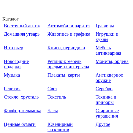
Каталог
Восточный антик
Автомобили раритет
Гравюры
Домашняя утварь
Живопись и графика
Игрушки и
куклы
Интерьер
Книги, периодика
Мебель
антикварная
Новогодние
Реплики: мебель,
Монеты, ордена
подарки
предметы интерьера
Музыка
Плакаты, карты
Антикварное
оружие
Религия
Свет
Серебро
Стекло, хрусталь
Текстиль
Техника и
приборы
Фарфор, керамика
Часы
Старинные
украшения
Ценные бумаги
Ювелирный
Другое
эксклюзив