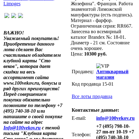
Жозефина". Франция. Работа
знаменитой Лиможской
мануфактуры (есть подпись).
Материал - фарфор.
Ограниченная серия: RR667.
Занесена во всемирный
ВАЖНО!
каталог Brandex №: 18-01.
Уважаемый покупатель!
Диаметр - 21 см. Состояние
Приобретение данного
очень хорошее.
лота сделает Вас
Цена:
10300 руб.
счастливым обладателем
клубной карты "Сто
веков", которая дает
Продавец:
Антикварный
скидки на весь
магазин
ассортимент сайта
www.100vekov.ru, бонусы и
Код продавца 15-01
ряд других преимуществ!
Перед совершением
Все лоты продавца
покупки обязательно
позвоните по телефону +7
Контактные данные:
(495) 740-38-10 или
напишите о своей покупке
E-mail:
info@100vekov.ru
на сайте на адрес
+7 (495) 798-10-
Info@100vekov.ru
с темой
27 пн-пт 10-19 +7
письма "Клубная карта
Телефон:
(495) 740-38-10
Сто веков" и мы доставим