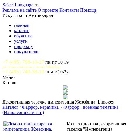
Select Language
▼
Реклама на сайте
О проекте
Контакты
Помощь
Искусство и Антиквариат
главная
каталог
обучение
услуги
продавцу
покупателю
+7 (495) 798-10-27
пн-пт 10-19
доступны сообщения и звонки WhatsApp
+7 (495) 740-38-10
пн-пт 10-22
Меню
Каталог
Декоративная тарелка императрица Жозефина, Limoges
Каталог
/
Фарфор, керамика
/
Фарфор - военная тематика
(Наполеоника и т.п.)
Коллекционная декоративная
тарелка "Императрица