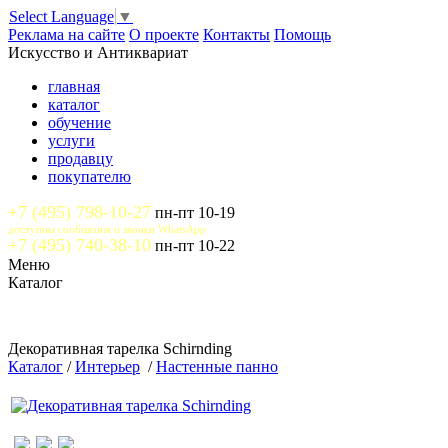
Select Language
▼
Реклама на сайте
О проекте
Контакты
Помощь
Искусство и Антиквариат
главная
каталог
обучение
услуги
продавцу
покупателю
+7 (495) 798-10-27
пн-пт 10-19
доступны сообщения и звонки WhatsApp
+7 (495) 740-38-10
пн-пт 10-22
Меню
Каталог
Декоративная тарелка Schirnding
Каталог
/
Интерьер
/
Настенные панно