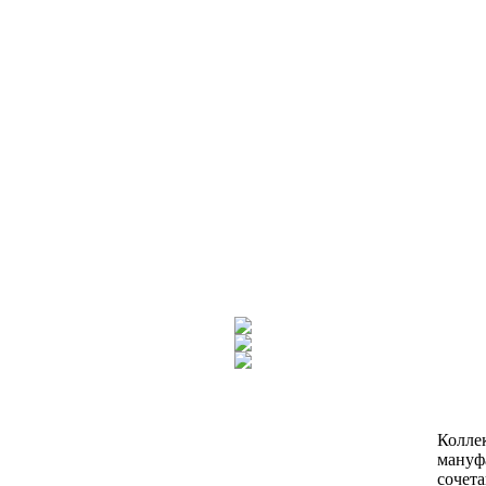
Коллек
мануфа
сочета