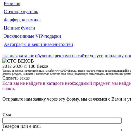
Религия
Стекло, хрусталь
Фарфор, керамика
Ценные бумаги
Эксклюзивные VIP-подарки
Автографы и вещи знаменитостей
главная
каталог
обучение
реклама на сайте
услуги
продавцу
по
2012-2026 © 100 Веков
Товары и тексты, представленные на сайте www.100vekov.ru, носят исключительно информационный и 
данном ресурсе, целиком и полностью берет на себя лицо, владеющее этим товаром и пожелавшее разм
Сделать заказ
Если вы не найдете в каталоге необходимый предмет, мы найде
сроки
.
Отправьте нам заявку через эту форму, мы свяжемся с Вами и у
Имя
Телефон или e-mail