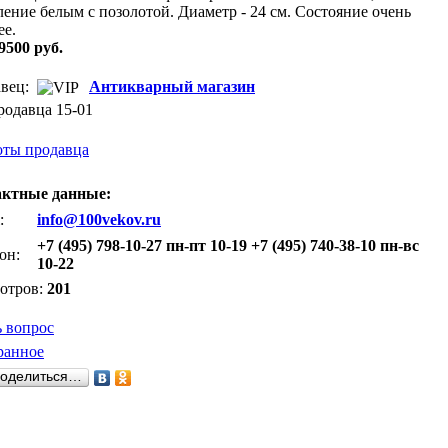
ение белым с позолотой. Диаметр - 24 см. Состояние очень
ее.
9500 руб.
вец:
Антикварный магазин
родавца 15-01
оты продавца
актные данные:
:
info@100vekov.ru
+7 (495) 798-10-27 пн-пт 10-19 +7 (495) 740-38-10 пн-вс
он:
10-22
отров:
201
ь вопрос
ранное
оделиться…