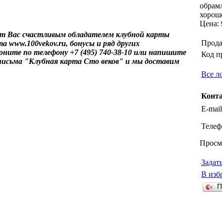
обрамл
хорош
Цена:
ет Вас счастливым обладателем клубной карты
Прода
а www.100vekov.ru, бонусы и ряд других
оните по телефону +7 (495) 740-38-10 или напишите
Код п
письма "Клубная карта Сто веков" и мы доставим
Все л
Конт
E-mail
Телеф
Просм
Задат
В изб
П