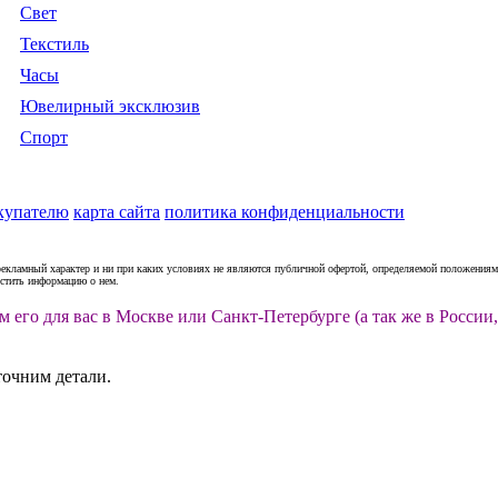
Свет
Текстиль
Часы
Ювелирный эксклюзив
Спорт
купателю
карта сайта
политика конфиденциальности
рекламный характер и ни при каких условиях не являются публичной офертой, определяемой положениями
естить информацию о нем.
м его для вас в Москве или Санкт-Петербурге (а так же в Росс
точним детали.