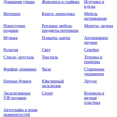
Домашняя утварь
Живопись и графика
Игрушки и
куклы
Интерьер
Книги, периодика
Мебель
антикварная
Новогодние
Реплики: мебель,
Монеты, ордена
подарки
предметы интерьера
Музыка
Плакаты, карты
Антикварное
оружие
Религия
Свет
Серебро
Стекло, хрусталь
Текстиль
Техника и
приборы
Фарфор, керамика
Часы
Старинные
украшения
Ценные бумаги
Ювелирный
Другое
эксклюзив
Эксклюзивные
Спорт
Колокола и
VIP-подарки
медная
пластика
Автографы и вещи
знаменитостей