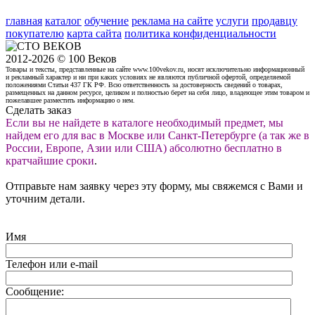
главная
каталог
обучение
реклама на сайте
услуги
продавцу
покупателю
карта сайта
политика конфиденциальности
2012-2026 © 100 Веков
Товары и тексты, представленные на сайте www.100vekov.ru, носят исключительно информационный
и рекламный характер и ни при каких условиях не являются публичной офертой, определяемой
положениями Статьи 437 ГК РФ. Всю ответственность за достоверность сведений о товарах,
размещенных на данном ресурсе, целиком и полностью берет на себя лицо, владеющее этим товаром и
пожелавшее разместить информацию о нем.
Сделать заказ
Если вы не найдете в каталоге необходимый предмет, мы
найдем его для вас в Москве или Санкт-Петербурге (а так же в
России, Европе, Азии или США) абсолютно бесплатно в
кратчайшие сроки
.
Отправьте нам заявку через эту форму, мы свяжемся с Вами и
уточним детали.
Имя
Телефон или e-mail
Сообщение: