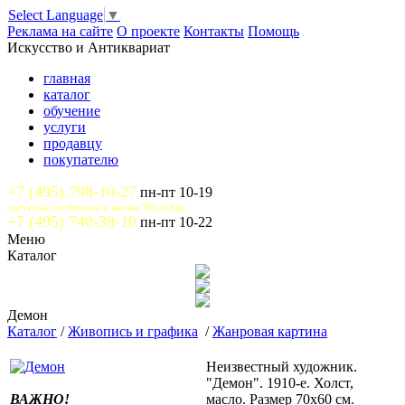
Select Language
▼
Реклама на сайте
О проекте
Контакты
Помощь
Искусство и Антиквариат
главная
каталог
обучение
услуги
продавцу
покупателю
+7 (495) 798-10-27
пн-пт 10-19
доступны сообщения и звонки WhatsApp
+7 (495) 740-38-10
пн-пт 10-22
Меню
Каталог
Демон
Каталог
/
Живопись и графика
/
Жанровая картина
Неизвестный художник.
"Демон". 1910-е. Холст,
ВАЖНО!
масло. Размер 70х60 см.