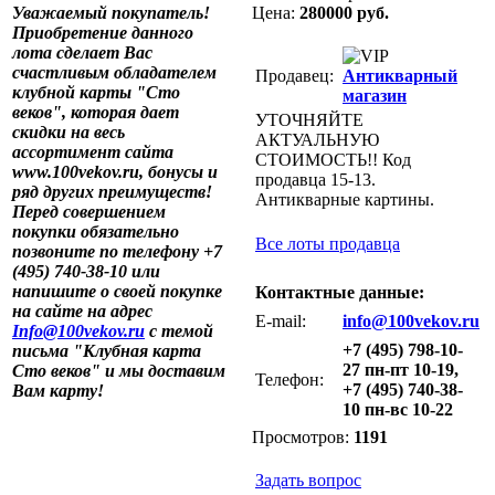
Уважаемый покупатель!
Цена:
280000 руб.
Приобретение данного
лота сделает Вас
счастливым обладателем
Продавец:
Антикварный
клубной карты "Сто
магазин
веков", которая дает
УТОЧНЯЙТЕ
скидки на весь
АКТУАЛЬНУЮ
ассортимент сайта
СТОИМОСТЬ!! Код
www.100vekov.ru, бонусы и
продавца 15-13.
ряд других преимуществ!
Антикварные картины.
Перед совершением
покупки обязательно
Все лоты продавца
позвоните по телефону +7
(495) 740-38-10 или
напишите о своей покупке
Контактные данные:
на сайте на адрес
E-mail:
info@100vekov.ru
Info@100vekov.ru
с темой
+7 (495) 798-10-
письма "Клубная карта
27 пн-пт 10-19,
Сто веков" и мы доставим
Телефон:
+7 (495) 740-38-
Вам карту!
10 пн-вс 10-22
Просмотров:
1191
Задать вопрос