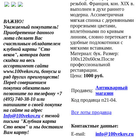
резьбой. Франция, кон. XIX в.
выполнен в духе раннего
модерна. Ассиметричная
мягкая спинка с деревянными
ВАЖНО!
прорезными цветами,
Уважаемый покупатель!
вплетёнными по кривым
Приобретение данного
линиям, словно перетекает в
лота сделает Вас
удобные подлокотники с
счастливым обладателем
мягкими вставками.
клубной карты "Сто
Материал: бук. Размер:
веков", которая дает
100х120х60см.После
скидки на весь
профессиональной
ассортимент сайта
реставрации.
www.100vekov.ru, бонусы и
Цена:
1000 руб.
ряд других преимуществ!
Перед совершением
Антикварный
покупки обязательно
Продавец:
магазин
позвоните по телефону +7
(495) 740-38-10 или
Код продавца п21-04.
напишите о своей покупке
на сайте на адрес
Все лоты продавца
Info@100vekov.ru
с темой
письма "Клубная карта
Контактные данные:
Сто веков" и мы доставим
Вам карту!
E-mail:
info@100vekov.ru