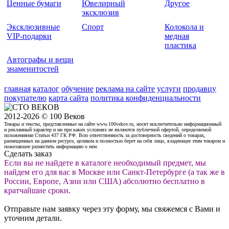
Ценные бумаги
Ювелирный
Другое
эксклюзив
Эксклюзивные
Спорт
Колокола и
VIP-подарки
медная
пластика
Автографы и вещи
знаменитостей
главная
каталог
обучение
реклама на сайте
услуги
продавцу
покупателю
карта сайта
политика конфиденциальности
2012-2026 © 100 Веков
Товары и тексты, представленные на сайте www.100vekov.ru, носят исключительно информационный
и рекламный характер и ни при каких условиях не являются публичной офертой, определяемой
положениями Статьи 437 ГК РФ. Всю ответственность за достоверность сведений о товарах,
размещенных на данном ресурсе, целиком и полностью берет на себя лицо, владеющее этим товаром и
пожелавшее разместить информацию о нем.
Сделать заказ
Если вы не найдете в каталоге необходимый предмет, мы
найдем его для вас в Москве или Санкт-Петербурге (а так же в
России, Европе, Азии или США) абсолютно бесплатно в
кратчайшие сроки
.
Отправьте нам заявку через эту форму, мы свяжемся с Вами и
уточним детали.