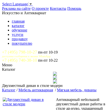
Select Language
▼
Реклама на сайте
О проекте
Контакты
Помощь
Искусство и Антиквариат
главная
каталог
обучение
услуги
продавцу
покупателю
+7 (495) 798-10-27
пн-пт 10-19
доступны сообщения и звонки WhatsApp
+7 (495) 740-38-10
пн-пт 10-22
Меню
Каталог
Двухместный диван в стиле модерн
Каталог
/
Мебель антикварная
/
Мягкая мебель, диваны
Антикварный небольшой
двухместный диван работы в
стиле ар-нуво, украшенный