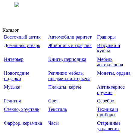
Каталог
Восточный антик
Автомобили раритет
Гравюры
Домашняя утварь
Живопись и графика
Игрушки и
куклы
Интерьер
Книги, периодика
Мебель
антикварная
Новогодние
Реплики: мебель,
Монеты, ордена
подарки
предметы интерьера
Музыка
Плакаты, карты
Антикварное
оружие
Религия
Свет
Серебро
Стекло, хрусталь
Текстиль
Техника и
приборы
Фарфор, керамика
Часы
Старинные
украшения