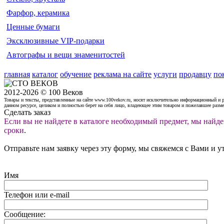
Фарфор, керамика
Ценные бумаги
Эксклюзивные VIP-подарки
Автографы и вещи знаменитостей
главная
каталог
обучение
реклама на сайте
услуги
продавцу
по
2012-2026 © 100 Веков
Товары и тексты, представленные на сайте www.100vekov.ru, носят исключительно информационный и 
данном ресурсе, целиком и полностью берет на себя лицо, владеющее этим товаром и пожелавшее разм
Сделать заказ
Если вы не найдете в каталоге необходимый предмет, мы найде
сроки
.
Отправьте нам заявку через эту форму, мы свяжемся с Вами и у
Имя
Телефон или e-mail
Сообщение: