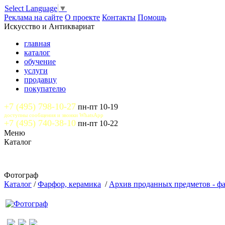
Select Language
▼
Реклама на сайте
О проекте
Контакты
Помощь
Искусство и Антиквариат
главная
каталог
обучение
услуги
продавцу
покупателю
+7 (495) 798-10-27
пн-пт 10-19
доступны сообщения и звонки WhatsApp
+7 (495) 740-38-10
пн-пт 10-22
Меню
Каталог
Фотограф
Каталог
/
Фарфор, керамика
/
Архив проданных предметов - ф