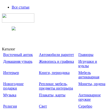
Все статьи
Каталог
Восточный антик
Автомобили раритет
Гравюры
Домашняя утварь
Живопись и графика
Игрушки и
куклы
Интерьер
Книги, периодика
Мебель
антикварная
Новогодние
Реплики: мебель,
Монеты, ордена
подарки
предметы интерьера
Музыка
Плакаты, карты
Антикварное
оружие
Религия
Свет
Серебро