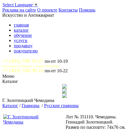
Select Language
▼
Реклама на сайте
О проекте
Контакты
Помощь
Искусство и Антиквариат
главная
каталог
обучение
услуги
продавцу
покупателю
+7 (495) 798-10-27
пн-пт 10-19
доступны сообщения и звонки WhatsApp
+7 (495) 740-38-10
пн-пт 10-22
Меню
Каталог
Г. Золотницкий Чемоданы
Каталог
/
Гравюры
/
Русские гравюры
Лот № 351110. Чемоданы.
Геннадий Золотницкий.
Размер по паспорту: 74х76 см.