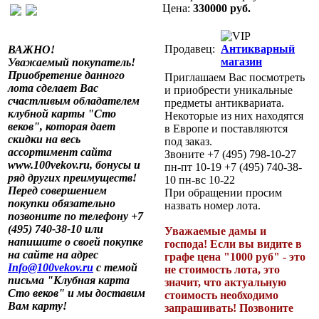
Цена:
330000 руб.
Продавец:
Антикварный
ВАЖНО!
магазин
Уважаемый покупатель!
Приобретение данного
Приглашаем Вас посмотреть
лота сделает Вас
и приобрести уникальные
счастливым обладателем
предметы антиквариата.
клубной карты "Сто
Некоторые из них находятся
веков", которая дает
в Европе и поставляются
скидки на весь
под заказ.
ассортимент сайта
Звоните +7 (495) 798-10-27
www.100vekov.ru, бонусы и
пн-пт 10-19 +7 (495) 740-38-
ряд других преимуществ!
10 пн-вс 10-22
Перед совершением
При обращении просим
покупки обязательно
назвать номер лота.
позвоните по телефону +7
(495) 740-38-10 или
Уважаемые дамы и
напишите о своей покупке
господа! Если вы видите в
на сайте на адрес
графе цена "1000 руб" - это
Info@100vekov.ru
с темой
не стоимость лота, это
письма "Клубная карта
значит, что актуальную
Сто веков" и мы доставим
стоимость необходимо
Вам карту!
запрашивать! Позвоните