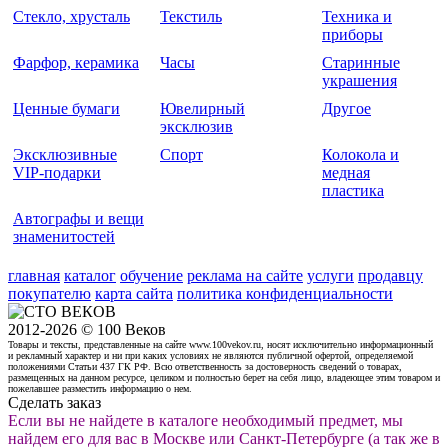
Стекло, хрусталь
Текстиль
Техника и
приборы
Фарфор, керамика
Часы
Старинные
украшения
Ценные бумаги
Ювелирный
Другое
эксклюзив
Эксклюзивные
Спорт
Колокола и
VIP-подарки
медная
пластика
Автографы и вещи
знаменитостей
главная
каталог
обучение
реклама на сайте
услуги
продавцу
покупателю
карта сайта
политика конфиденциальности
2012-2026 © 100 Веков
Товары и тексты, представленные на сайте www.100vekov.ru, носят исключительно информационный
и рекламный характер и ни при каких условиях не являются публичной офертой, определяемой
положениями Статьи 437 ГК РФ. Всю ответственность за достоверность сведений о товарах,
размещенных на данном ресурсе, целиком и полностью берет на себя лицо, владеющее этим товаром и
пожелавшее разместить информацию о нем.
Сделать заказ
Если вы не найдете в каталоге необходимый предмет, мы
найдем его для вас в Москве или Санкт-Петербурге (а так же в