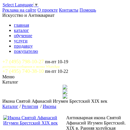
Select Language
▼
Реклама на сайте
О проекте
Контакты
Помощь
Искусство и Антиквариат
главная
каталог
обучение
услуги
продавцу
покупателю
+7 (495) 798-10-27
пн-пт 10-19
доступны сообщения и звонки WhatsApp
+7 (495) 740-38-10
пн-пт 10-22
Меню
Каталог
Икона Святой Афанасий Игумен Брестский XIX век
Каталог
/
Религия
/
Иконы
Антикварная икона Святой
Афанасий Игумен Брестский.
XIX в. Ранняя холуйская