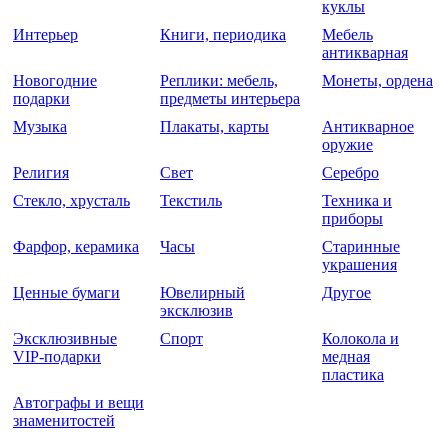
куклы
Интерьер
Книги, периодика
Мебель
антикварная
Новогодние
Реплики: мебель,
Монеты, ордена
подарки
предметы интерьера
Музыка
Плакаты, карты
Антикварное
оружие
Религия
Свет
Серебро
Стекло, хрусталь
Текстиль
Техника и
приборы
Фарфор, керамика
Часы
Старинные
украшения
Ценные бумаги
Ювелирный
Другое
эксклюзив
Эксклюзивные
Спорт
Колокола и
VIP-подарки
медная
пластика
Автографы и вещи
знаменитостей