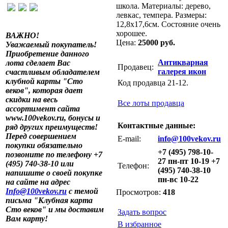
школа. Материалы: дерево,
левкас, темпера. Размеры:
12,8x17,6см. Состояние очень
хорошее.
ВАЖНО!
Цена:
25000 руб.
Уважаемый покупатель!
Приобретение данного
Антикварная
лота сделает Вас
Продавец:
галерея икон
счастливым обладателем
клубной карты "Сто
Код продавца 21-12.
веков", которая дает
скидки на весь
Все лоты продавца
ассортимент сайта
www.100vekov.ru, бонусы и
Контактные данные:
ряд других преимуществ!
Перед совершением
E-mail:
info@100vekov.ru
покупки обязательно
+7 (495) 798-10-
позвоните по телефону +7
27 пн-пт 10-19 +7
(495) 740-38-10 или
Телефон:
(495) 740-38-10
напишите о своей покупке
пн-вс 10-22
на сайте на адрес
Info@100vekov.ru
с темой
Просмотров:
418
письма "Клубная карта
Сто веков" и мы доставим
Задать вопрос
Вам карту!
В избранное