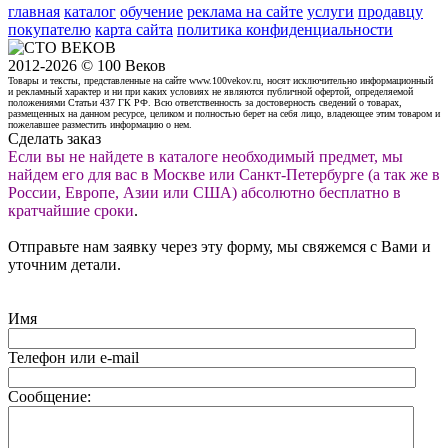
главная
каталог
обучение
реклама на сайте
услуги
продавцу
покупателю
карта сайта
политика конфиденциальности
2012-2026 © 100 Веков
Товары и тексты, представленные на сайте www.100vekov.ru, носят исключительно информационный
и рекламный характер и ни при каких условиях не являются публичной офертой, определяемой
положениями Статьи 437 ГК РФ. Всю ответственность за достоверность сведений о товарах,
размещенных на данном ресурсе, целиком и полностью берет на себя лицо, владеющее этим товаром и
пожелавшее разместить информацию о нем.
Сделать заказ
Если вы не найдете в каталоге необходимый предмет, мы
найдем его для вас в Москве или Санкт-Петербурге (а так же в
России, Европе, Азии или США) абсолютно бесплатно в
кратчайшие сроки
.
Отправьте нам заявку через эту форму, мы свяжемся с Вами и
уточним детали.
Имя
Телефон или e-mail
Сообщение: