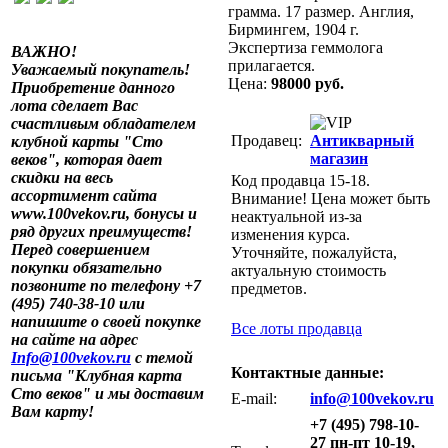
грамма. 17 размер. Англия,
Бирмингем, 1904 г.
Экспертиза геммолога
ВАЖНО!
прилагается.
Уважаемый покупатель!
Цена:
98000 руб.
Приобретение данного
лота сделает Вас
счастливым обладателем
Продавец:
Антикварный
клубной карты "Сто
магазин
веков", которая дает
скидки на весь
Код продавца 15-18.
ассортимент сайта
Внимание! Цена может быть
www.100vekov.ru, бонусы и
неактуальной из-за
ряд других преимуществ!
изменения курса.
Перед совершением
Уточняйте, пожалуйста,
покупки обязательно
актуальную стоимость
позвоните по телефону +7
предметов.
(495) 740-38-10 или
напишите о своей покупке
Все лоты продавца
на сайте на адрес
Info@100vekov.ru
с темой
Контактные данные:
письма "Клубная карта
Сто веков" и мы доставим
E-mail:
info@100vekov.ru
Вам карту!
+7 (495) 798-10-
27 пн-пт 10-19,