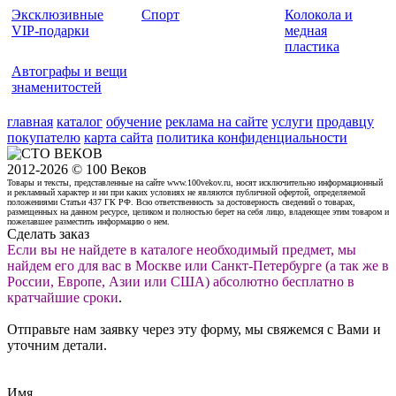
Эксклюзивные
Спорт
Колокола и
VIP-подарки
медная
пластика
Автографы и вещи
знаменитостей
главная
каталог
обучение
реклама на сайте
услуги
продавцу
покупателю
карта сайта
политика конфиденциальности
2012-2026 © 100 Веков
Товары и тексты, представленные на сайте www.100vekov.ru, носят исключительно информационный
и рекламный характер и ни при каких условиях не являются публичной офертой, определяемой
положениями Статьи 437 ГК РФ. Всю ответственность за достоверность сведений о товарах,
размещенных на данном ресурсе, целиком и полностью берет на себя лицо, владеющее этим товаром и
пожелавшее разместить информацию о нем.
Сделать заказ
Если вы не найдете в каталоге необходимый предмет, мы
найдем его для вас в Москве или Санкт-Петербурге (а так же в
России, Европе, Азии или США) абсолютно бесплатно в
кратчайшие сроки
.
Отправьте нам заявку через эту форму, мы свяжемся с Вами и
уточним детали.
Имя