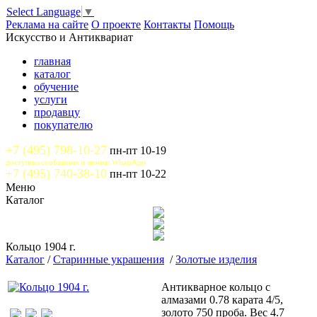
Select Language
▼
Реклама на сайте
О проекте
Контакты
Помощь
Искусство и Антиквариат
главная
каталог
обучение
услуги
продавцу
покупателю
+7 (495) 798-10-27
пн-пт 10-19
доступны сообщения и звонки WhatsApp
+7 (495) 740-38-10
пн-пт 10-22
Меню
Каталог
Кольцо 1904 г.
Каталог
/
Старинные украшения
/
Золотые изделия
Антикварное кольцо с
алмазами 0.78 карата 4/5,
золото 750 проба. Вес 4.7