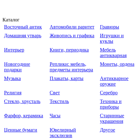
Каталог
Восточный антик
Автомобили раритет
Гравюры
Домашняя утварь
Живопись и графика
Игрушки и
куклы
Интерьер
Книги, периодика
Мебель
антикварная
Новогодние
Реплики: мебель,
Монеты, ордена
подарки
предметы интерьера
Музыка
Плакаты, карты
Антикварное
оружие
Религия
Свет
Серебро
Стекло, хрусталь
Текстиль
Техника и
приборы
Фарфор, керамика
Часы
Старинные
украшения
Ценные бумаги
Ювелирный
Другое
эксклюзив