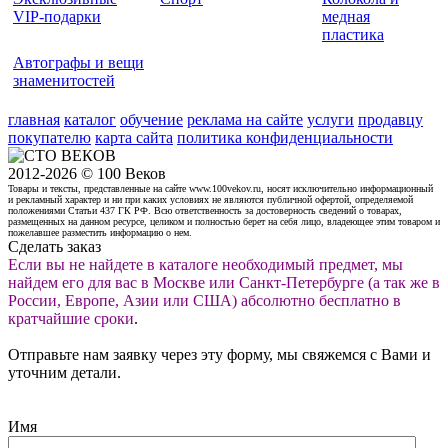
VIP-подарки
медная
пластика
Автографы и вещи
знаменитостей
главная
каталог
обучение
реклама на сайте
услуги
продавцу
покупателю
карта сайта
политика конфиденциальности
2012-2026 © 100 Веков
Товары и тексты, представленные на сайте www.100vekov.ru, носят исключительно информационный
и рекламный характер и ни при каких условиях не являются публичной офертой, определяемой
положениями Статьи 437 ГК РФ. Всю ответственность за достоверность сведений о товарах,
размещенных на данном ресурсе, целиком и полностью берет на себя лицо, владеющее этим товаром и
пожелавшее разместить информацию о нем.
Сделать заказ
Если вы не найдете в каталоге необходимый предмет, мы
найдем его для вас в Москве или Санкт-Петербурге (а так же в
России, Европе, Азии или США) абсолютно бесплатно в
кратчайшие сроки
.
Отправьте нам заявку через эту форму, мы свяжемся с Вами и
уточним детали.
Имя