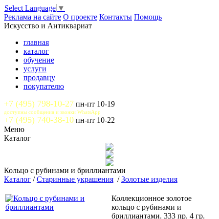
Select Language
▼
Реклама на сайте
О проекте
Контакты
Помощь
Искусство и Антиквариат
главная
каталог
обучение
услуги
продавцу
покупателю
+7 (495) 798-10-27
пн-пт 10-19
доступны сообщения и звонки WhatsApp
+7 (495) 740-38-10
пн-пт 10-22
Меню
Каталог
Кольцо с рубинами и бриллиантами
Каталог
/
Старинные украшения
/
Золотые изделия
Коллекционное золотое
кольцо с рубинами и
бриллиантами. 333 пр. 4 гр.