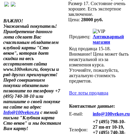
Размер 17. Состояние очень
хорошее. Есть экспертное
заключение.
Цена:
28000 руб.
ВАЖНО!
Уважаемый покупатель!
Приобретение данного
Продавец:
Антикварный
лота сделает Вас
магазин
счастливым обладателем
клубной карты "Сто
Код продавца 15-18.
веков", которая дает
Внимание! Цена может быть
скидки на весь
неактуальной из-за
ассортимент сайта
изменения курса.
www.100vekov.ru, бонусы и
Уточняйте, пожалуйста,
ряд других преимуществ!
актуальную стоимость
Перед совершением
предметов.
покупки обязательно
позвоните по телефону +7
Все лоты продавца
(495) 740-38-10 или
напишите о своей покупке
Контактные данные:
на сайте на адрес
Info@100vekov.ru
с темой
E-mail:
info@100vekov.ru
письма "Клубная карта
+7 (495) 798-10-
Сто веков" и мы доставим
27 пн-пт 10-19,
Вам карту!
Телефон:
+7 (495) 740-38-