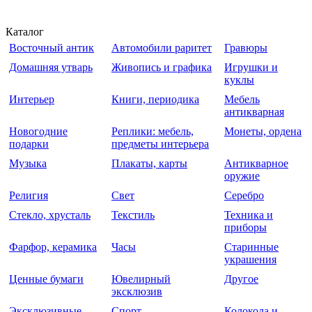
Каталог
Восточный антик
Автомобили раритет
Гравюры
Домашняя утварь
Живопись и графика
Игрушки и
куклы
Интерьер
Книги, периодика
Мебель
антикварная
Новогодние
Реплики: мебель,
Монеты, ордена
подарки
предметы интерьера
Музыка
Плакаты, карты
Антикварное
оружие
Религия
Свет
Серебро
Стекло, хрусталь
Текстиль
Техника и
приборы
Фарфор, керамика
Часы
Старинные
украшения
Ценные бумаги
Ювелирный
Другое
эксклюзив
Эксклюзивные
Спорт
Колокола и