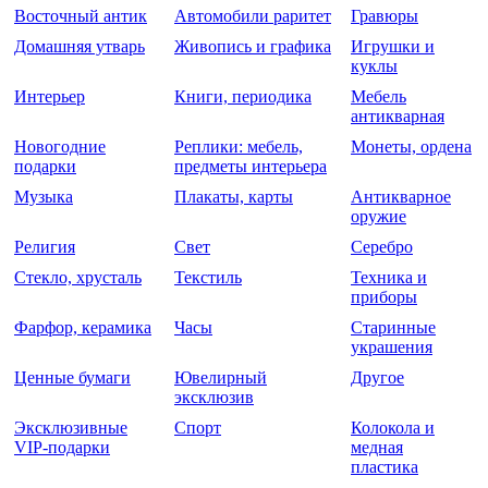
Восточный антик
Автомобили раритет
Гравюры
Домашняя утварь
Живопись и графика
Игрушки и
куклы
Интерьер
Книги, периодика
Мебель
антикварная
Новогодние
Реплики: мебель,
Монеты, ордена
подарки
предметы интерьера
Музыка
Плакаты, карты
Антикварное
оружие
Религия
Свет
Серебро
Стекло, хрусталь
Текстиль
Техника и
приборы
Фарфор, керамика
Часы
Старинные
украшения
Ценные бумаги
Ювелирный
Другое
эксклюзив
Эксклюзивные
Спорт
Колокола и
VIP-подарки
медная
пластика