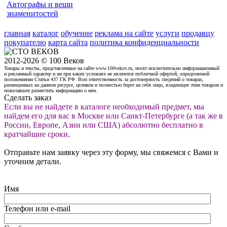
Автографы и вещи
знаменитостей
главная
каталог
обучение
реклама на сайте
услуги
продавцу
покупателю
карта сайта
политика конфиденциальности
2012-2026 © 100 Веков
Товары и тексты, представленные на сайте www.100vekov.ru, носят исключительно информационный
и рекламный характер и ни при каких условиях не являются публичной офертой, определяемой
положениями Статьи 437 ГК РФ. Всю ответственность за достоверность сведений о товарах,
размещенных на данном ресурсе, целиком и полностью берет на себя лицо, владеющее этим товаром и
пожелавшее разместить информацию о нем.
Сделать заказ
Если вы не найдете в каталоге необходимый предмет, мы
найдем его для вас в Москве или Санкт-Петербурге (а так же в
России, Европе, Азии или США) абсолютно бесплатно в
кратчайшие сроки
.
Отправьте нам заявку через эту форму, мы свяжемся с Вами и
уточним детали.
Имя
Телефон или e-mail