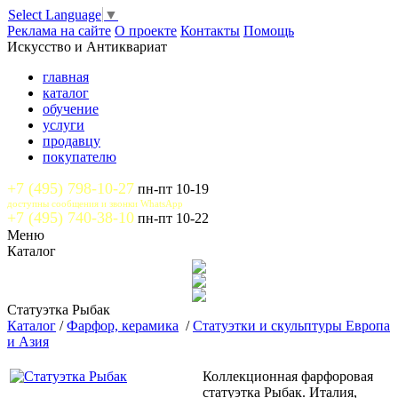
Select Language
▼
Реклама на сайте
О проекте
Контакты
Помощь
Искусство и Антиквариат
главная
каталог
обучение
услуги
продавцу
покупателю
+7 (495) 798-10-27
пн-пт 10-19
доступны сообщения и звонки WhatsApp
+7 (495) 740-38-10
пн-пт 10-22
Меню
Каталог
Статуэтка Рыбак
Каталог
/
Фарфор, керамика
/
Статуэтки и скульптуры Европа
и Азия
Коллекционная фарфоровая
статуэтка Рыбак. Италия,