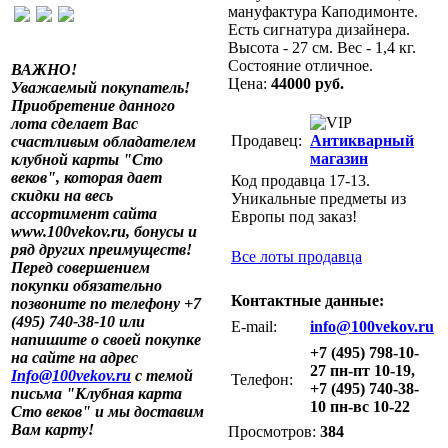
мануфактура Каподимонте.
Есть сигнатура дизайнера.
Высота - 27 см. Вес - 1,4 кг.
Состояние отличное.
ВАЖНО!
Цена:
44000 руб.
Уважаемый покупатель!
Приобретение данного
лота сделает Вас
Продавец:
Антикварный
счастливым обладателем
магазин
клубной карты "Сто
веков", которая дает
Код продавца 17-13.
скидки на весь
Уникальные предметы из
ассортимент сайта
Европы под заказ!
www.100vekov.ru, бонусы и
ряд других преимуществ!
Все лоты продавца
Перед совершением
покупки обязательно
Контактные данные:
позвоните по телефону +7
(495) 740-38-10 или
E-mail:
info@100vekov.ru
напишите о своей покупке
+7 (495) 798-10-
на сайте на адрес
27 пн-пт 10-19,
Info@100vekov.ru
с темой
Телефон:
+7 (495) 740-38-
письма "Клубная карта
10 пн-вс 10-22
Сто веков" и мы доставим
Вам карту!
Просмотров:
384