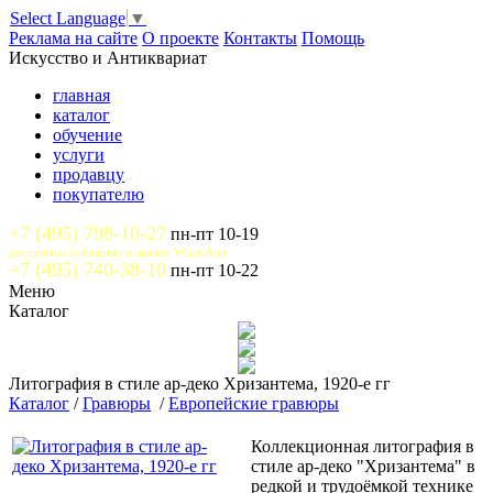
Select Language
▼
Реклама на сайте
О проекте
Контакты
Помощь
Искусство и Антиквариат
главная
каталог
обучение
услуги
продавцу
покупателю
+7 (495) 798-10-27
пн-пт 10-19
доступны сообщения и звонки WhatsApp
+7 (495) 740-38-10
пн-пт 10-22
Меню
Каталог
Литография в стиле ар-деко Хризантема, 1920-е гг
Каталог
/
Гравюры
/
Европейские гравюры
Коллекционная литография в
стиле ар-деко "Хризантема" в
редкой и трудоёмкой технике