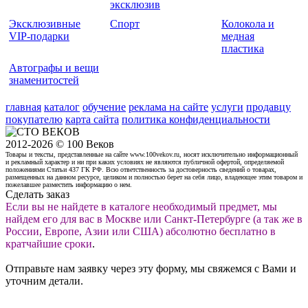
эксклюзив
Эксклюзивные
Спорт
Колокола и
VIP-подарки
медная
пластика
Автографы и вещи
знаменитостей
главная
каталог
обучение
реклама на сайте
услуги
продавцу
покупателю
карта сайта
политика конфиденциальности
2012-2026 © 100 Веков
Товары и тексты, представленные на сайте www.100vekov.ru, носят исключительно информационный
и рекламный характер и ни при каких условиях не являются публичной офертой, определяемой
положениями Статьи 437 ГК РФ. Всю ответственность за достоверность сведений о товарах,
размещенных на данном ресурсе, целиком и полностью берет на себя лицо, владеющее этим товаром и
пожелавшее разместить информацию о нем.
Сделать заказ
Если вы не найдете в каталоге необходимый предмет, мы
найдем его для вас в Москве или Санкт-Петербурге (а так же в
России, Европе, Азии или США) абсолютно бесплатно в
кратчайшие сроки
.
Отправьте нам заявку через эту форму, мы свяжемся с Вами и
уточним детали.