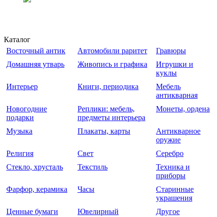
Каталог
Восточный антик
Автомобили раритет
Гравюры
Домашняя утварь
Живопись и графика
Игрушки и
куклы
Интерьер
Книги, периодика
Мебель
антикварная
Новогодние
Реплики: мебель,
Монеты, ордена
подарки
предметы интерьера
Музыка
Плакаты, карты
Антикварное
оружие
Религия
Свет
Серебро
Стекло, хрусталь
Текстиль
Техника и
приборы
Фарфор, керамика
Часы
Старинные
украшения
Ценные бумаги
Ювелирный
Другое