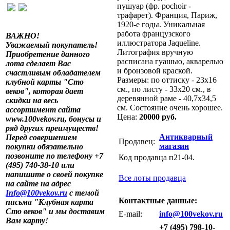
пушуар (фр. pochoir -
трафарет). Франция, Париж,
1920-е годы. Уникальная
работа французского
ВАЖНО!
иллюстратора Jaqueline.
Уважаемый покупатель!
Литография вручную
Приобретение данного
расписана гуашью, акварелью
лота сделает Вас
и бронзовой краской.
счастливым обладателем
Размеры: по оттиску - 23х16
клубной карты "Сто
см., по листу - 33х20 см., в
веков", которая дает
деревянной раме - 40,7х34,5
скидки на весь
см. Состояние очень хорошее.
ассортимент сайта
Цена:
20000 руб.
www.100vekov.ru, бонусы и
ряд других преимуществ!
Антикварный
Перед совершением
Продавец:
магазин
покупки обязательно
позвоните по телефону +7
Код продавца п21-04.
(495) 740-38-10 или
напишите о своей покупке
Все лоты продавца
на сайте на адрес
Info@100vekov.ru
с темой
Контактные данные:
письма "Клубная карта
Сто веков" и мы доставим
E-mail:
info@100vekov.ru
Вам карту!
+7 (495) 798-10-