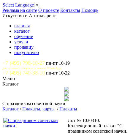
Select Language
▼
Реклама на сайте
О проекте
Контакты
Помощь
Искусство и Антиквариат
главная
каталог
обучение
услуги
продавцу
покупателю
+7 (495) 798-10-27
пн-пт 10-19
доступны сообщения и звонки WhatsApp
+7 (495) 740-38-10
пн-пт 10-22
Меню
Каталог
С праздником советской науки
Каталог
/
Плакаты, карты
/
Плакаты
Лот № 1030310.
Коллекционный плакат "С
праздником советской науки,