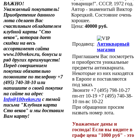
ВАЖНО!
товарищи!". СССР, 1972 год.
Уважаемый покупатель!
Автор - знаменитый Виктор
Приобретение данного
Корецкий. Состояние очень
лота сделает Вас
хорошее.
счастливым обладателем
Цена:
40000 руб.
клубной карты "Сто
веков", которая дает
скидки на весь
Продавец:
Антикварный
ассортимент сайта
магазин
www.100vekov.ru, бонусы и
Приглашаем Вас посмотреть
ряд других преимуществ!
и приобрести уникальные
Перед совершением
предметы антиквариата.
покупки обязательно
Некоторые из них находятся
позвоните по телефону +7
в Европе и поставляются
(495) 740-38-10 или
под заказ.
напишите о своей покупке
Звоните +7 (495) 798-10-27
на сайте на адрес
пн-пт 10-19 +7 (495) 740-38-
Info@100vekov.ru
с темой
10 пн-вс 10-22
письма "Клубная карта
При обращении просим
Сто веков" и мы доставим
назвать номер лота.
Вам карту!
Уважаемые дамы и
господа! Если вы видите в
графе цена "1000 руб" - это