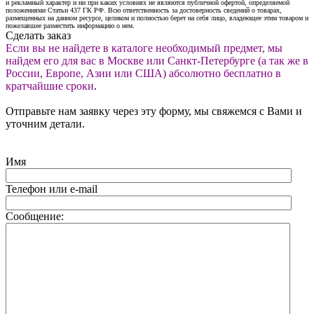
и рекламный характер и ни при каких условиях не являются публичной офертой, определяемой
положениями Статьи 437 ГК РФ. Всю ответственность за достоверность сведений о товарах,
размещенных на данном ресурсе, целиком и полностью берет на себя лицо, владеющее этим товаром и
пожелавшее разместить информацию о нем.
Сделать заказ
Если вы не найдете в каталоге необходимый предмет, мы
найдем его для вас в Москве или Санкт-Петербурге (а так же в
России, Европе, Азии или США) абсолютно бесплатно в
кратчайшие сроки
.
Отправьте нам заявку через эту форму, мы свяжемся с Вами и
уточним детали.
Имя
Телефон или e-mail
Сообщение: