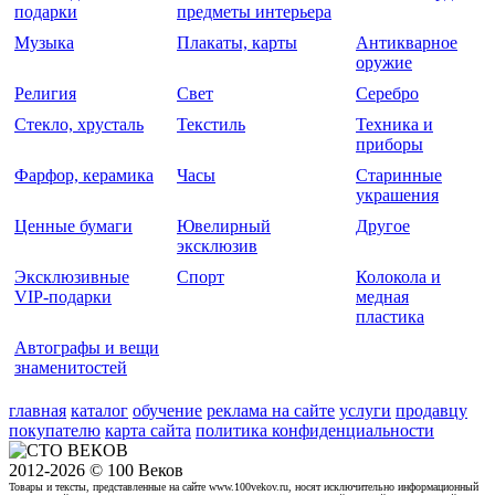
подарки
предметы интерьера
Музыка
Плакаты, карты
Антикварное
оружие
Религия
Свет
Серебро
Стекло, хрусталь
Текстиль
Техника и
приборы
Фарфор, керамика
Часы
Старинные
украшения
Ценные бумаги
Ювелирный
Другое
эксклюзив
Эксклюзивные
Спорт
Колокола и
VIP-подарки
медная
пластика
Автографы и вещи
знаменитостей
главная
каталог
обучение
реклама на сайте
услуги
продавцу
покупателю
карта сайта
политика конфиденциальности
2012-2026 © 100 Веков
Товары и тексты, представленные на сайте www.100vekov.ru, носят исключительно информационный