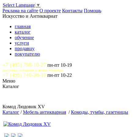
Select Language
▼
Реклама на сайте
О проекте
Контакты
Помощь
Искусство и Антиквариат
главная
каталог
обучение
услуги
продавцу
покупателю
+7 (495) 798-10-27
пн-пт 10-19
доступны сообщения и звонки WhatsApp
+7 (495) 740-38-10
пн-пт 10-22
Меню
Каталог
Комод Людовик XV
Каталог
/
Мебель антикварная
/
Комоды, тумбы, газетницы