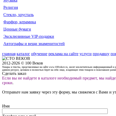
Музыка
Религия
Стекло, хрусталь
Фарфор, керамика
Ценные бумаги
Эксклюзивные VIP-подарки
Автографы и вещи знаменитостей
главная
каталог
обучение
реклама на сайте
услуги
продавцу
по
2012-2026 © 100 Веков
Товары и тексты, представленные на сайте www.100vekov.ru, носят исключительно информационный и 
данном ресурсе, целиком и полностью берет на себя лицо, владеющее этим товаром и пожелавшее разм
Сделать заказ
Если вы не найдете в каталоге необходимый предмет, мы найде
сроки
.
Отправьте нам заявку через эту форму, мы свяжемся с Вами и у
Имя