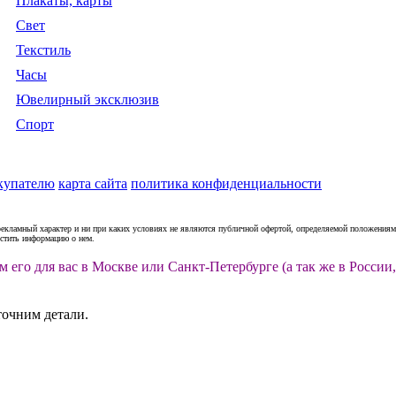
Плакаты, карты
Свет
Текстиль
Часы
Ювелирный эксклюзив
Спорт
купателю
карта сайта
политика конфиденциальности
рекламный характер и ни при каких условиях не являются публичной офертой, определяемой положениями
естить информацию о нем.
м его для вас в Москве или Санкт-Петербурге (а так же в Росс
точним детали.