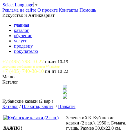
Select Language
▼
Реклама на сайте
О проекте
Контакты
Помощь
Искусство и Антиквариат
главная
каталог
обучение
услуги
продавцу
покупателю
+7 (495) 798-10-27
пн-пт 10-19
доступны сообщения и звонки WhatsApp
+7 (495) 740-38-10
пн-пт 10-22
Меню
Каталог
Кубанские казаки (2 вар.)
Каталог
/
Плакаты, карты
/
Плакаты
Зеленский Б. Кубанские
казаки (2 вар.). 1950 г. Бумага,
ВАЖНО!
гуашь. Размер 30,0х22,0 см.