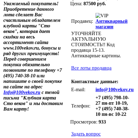
Уважаемый покупатель!
Цена:
87500 руб.
Приобретение данного
лота сделает Вас
счастливым обладателем
Продавец:
Антикварный
клубной карты "Сто
магазин
веков", которая дает
УТОЧНЯЙТЕ
скидки на весь
АКТУАЛЬНУЮ
ассортимент сайта
СТОИМОСТЬ!! Код
www.100vekov.ru, бонусы и
продавца 15-13.
ряд других преимуществ!
Антикварные картины.
Перед совершением
покупки обязательно
Все лоты продавца
позвоните по телефону +7
(495) 740-38-10 или
напишите о своей покупке
Контактные данные:
на сайте на адрес
E-mail:
info@100vekov.ru
Info@100vekov.ru
с темой
+7 (495) 798-10-
письма "Клубная карта
27 пн-пт 10-19,
Сто веков" и мы доставим
Телефон:
+7 (495) 740-38-
Вам карту!
10 пн-вс 10-22
Просмотров:
933
Задать вопрос