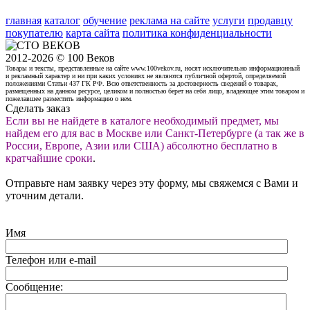
главная
каталог
обучение
реклама на сайте
услуги
продавцу
покупателю
карта сайта
политика конфиденциальности
2012-2026 © 100 Веков
Товары и тексты, представленные на сайте www.100vekov.ru, носят исключительно информационный
и рекламный характер и ни при каких условиях не являются публичной офертой, определяемой
положениями Статьи 437 ГК РФ. Всю ответственность за достоверность сведений о товарах,
размещенных на данном ресурсе, целиком и полностью берет на себя лицо, владеющее этим товаром и
пожелавшее разместить информацию о нем.
Сделать заказ
Если вы не найдете в каталоге необходимый предмет, мы
найдем его для вас в Москве или Санкт-Петербурге (а так же в
России, Европе, Азии или США) абсолютно бесплатно в
кратчайшие сроки
.
Отправьте нам заявку через эту форму, мы свяжемся с Вами и
уточним детали.
Имя
Телефон или e-mail
Сообщение: