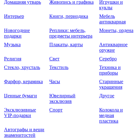
Домашняя утварь
Живопись и графика
Игрушки и
куклы
Интерьер
Книги, периодика
Мебель
антикварная
Новогодние
Реплики: мебель,
Монеты, ордена
подарки
предметы интерьера
Музыка
Плакаты, карты
Антикварное
оружие
Религия
Свет
Серебро
Стекло, хрусталь
Текстиль
Техника и
приборы
Фарфор, керамика
Часы
Старинные
украшения
Ценные бумаги
Ювелирный
Другое
эксклюзив
Эксклюзивные
Спорт
Колокола и
VIP-подарки
медная
пластика
Автографы и вещи
знаменитостей