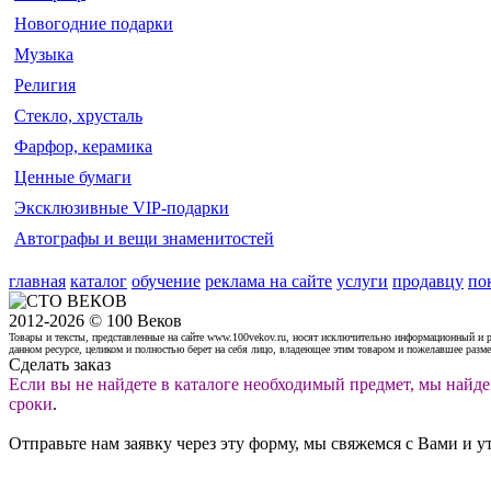
Новогодние подарки
Музыка
Религия
Стекло, хрусталь
Фарфор, керамика
Ценные бумаги
Эксклюзивные VIP-подарки
Автографы и вещи знаменитостей
главная
каталог
обучение
реклама на сайте
услуги
продавцу
по
2012-2026 © 100 Веков
Товары и тексты, представленные на сайте www.100vekov.ru, носят исключительно информационный и 
данном ресурсе, целиком и полностью берет на себя лицо, владеющее этим товаром и пожелавшее разм
Сделать заказ
Если вы не найдете в каталоге необходимый предмет, мы найде
сроки
.
Отправьте нам заявку через эту форму, мы свяжемся с Вами и у