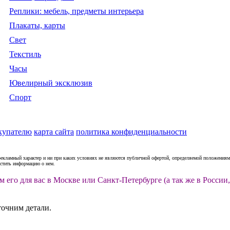
Реплики: мебель, предметы интерьера
Плакаты, карты
Свет
Текстиль
Часы
Ювелирный эксклюзив
Спорт
купателю
карта сайта
политика конфиденциальности
рекламный характер и ни при каких условиях не являются публичной офертой, определяемой положениями
естить информацию о нем.
м его для вас в Москве или Санкт-Петербурге (а так же в Росс
точним детали.