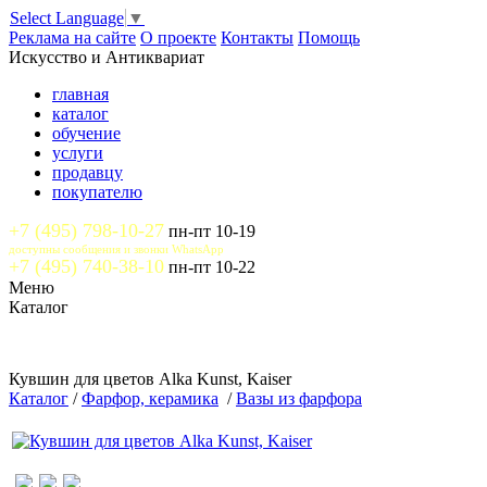
Select Language
▼
Реклама на сайте
О проекте
Контакты
Помощь
Искусство и Антиквариат
главная
каталог
обучение
услуги
продавцу
покупателю
+7 (495) 798-10-27
пн-пт 10-19
доступны сообщения и звонки WhatsApp
+7 (495) 740-38-10
пн-пт 10-22
Меню
Каталог
Кувшин для цветов Alka Kunst, Kaiser
Каталог
/
Фарфор, керамика
/
Вазы из фарфора