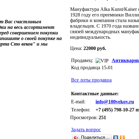
Мануфактура Alka Kunst/Kaiser 
1928 году его преемники Вилли
фабрики и компания стала назы
ет Вас счастливым
владельцев. С 1970 года названи
дки на весь ассортимент
связей международных мануфак
Перед совершением покупки
индивидуальность.
напишите о своей покупке на
арта Сто веков" и мы
Цена:
22000 руб.
Продавец:
Антикварны
Код продавца 15-01
Все лоты продавца
Контактные данные:
E-mail:
info@100vekov.ru
Телефон:
+7 (495) 798-10-27 п
Просмотров:
251
Задать вопрос
Поделиться…