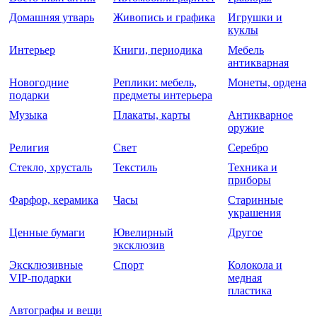
Домашняя утварь
Живопись и графика
Игрушки и
куклы
Интерьер
Книги, периодика
Мебель
антикварная
Новогодние
Реплики: мебель,
Монеты, ордена
подарки
предметы интерьера
Музыка
Плакаты, карты
Антикварное
оружие
Религия
Свет
Серебро
Стекло, хрусталь
Текстиль
Техника и
приборы
Фарфор, керамика
Часы
Старинные
украшения
Ценные бумаги
Ювелирный
Другое
эксклюзив
Эксклюзивные
Спорт
Колокола и
VIP-подарки
медная
пластика
Автографы и вещи