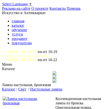
Select Language
▼
Реклама на сайте
О проекте
Контакты
Помощь
Искусство и Антиквариат
главная
каталог
обучение
услуги
продавцу
покупателю
+7 (495) 798-10-27
пн-пт 10-19
доступны сообщения и звонки WhatsApp
+7 (495) 740-38-10
пн-пт 10-22
Меню
Каталог
Лампа настольная, бронзовая
Каталог
/
Свет
/
Настольные лампы
Коллекционная настольная
лампа из бронзы.
Оригинальная ножка,