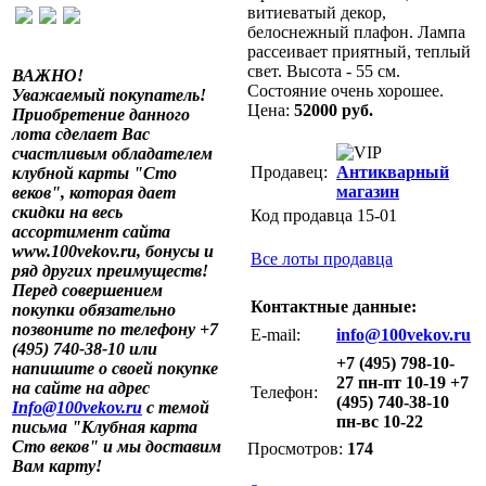
витиеватый декор,
белоснежный плафон. Лампа
рассеивает приятный, теплый
свет. Высота - 55 см.
ВАЖНО!
Состояние очень хорошее.
Уважаемый покупатель!
Цена:
52000 руб.
Приобретение данного
лота сделает Вас
счастливым обладателем
Продавец:
Антикварный
клубной карты "Сто
магазин
веков", которая дает
скидки на весь
Код продавца 15-01
ассортимент сайта
www.100vekov.ru, бонусы и
Все лоты продавца
ряд других преимуществ!
Перед совершением
Контактные данные:
покупки обязательно
позвоните по телефону +7
E-mail:
info@100vekov.ru
(495) 740-38-10 или
+7 (495) 798-10-
напишите о своей покупке
27 пн-пт 10-19 +7
на сайте на адрес
Телефон:
(495) 740-38-10
Info@100vekov.ru
с темой
пн-вс 10-22
письма "Клубная карта
Сто веков" и мы доставим
Просмотров:
174
Вам карту!