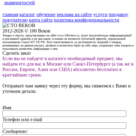
знаменитостей
главная
каталог
обучение
реклама на сайте
услуги
продавцу
покупателю
карта сайта
политика конфиденциальности
2012-2026 © 100 Веков
Товары и тексты, представленные на сайте www.100vekov.ru, носят исключительно информационный
и рекламный характер и ни при каких условиях не являются публичной офертой, определяемой
положениями Статьи 437 ГК РФ. Всю ответственность за достоверность сведений о товарах,
размещенных на данном ресурсе, целиком и полностью берет на себя лицо, владеющее этим товаром и
пожелавшее разместить информацию о нем.
Сделать заказ
Если вы не найдете в каталоге необходимый предмет, мы
найдем его для вас в Москве или Санкт-Петербурге (а так же в
России, Европе, Азии или США) абсолютно бесплатно в
кратчайшие сроки
.
Отправьте нам заявку через эту форму, мы свяжемся с Вами и
уточним детали.
Имя
Телефон или e-mail
Сообщение: