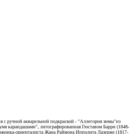
я с ручной акварельной подкраской - "Аллегория зимы"из
умя карандашами", литографированная Гюставом Барри (1848-
дожника-ориенталиста Жана Раймона Ипполита Лазерже (1817-