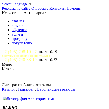
Select Language
▼
Реклама на сайте
О проекте
Контакты
Помощь
Искусство и Антиквариат
главная
каталог
обучение
услуги
продавцу
покупателю
+7 (495) 798-10-27
пн-пт 10-19
доступны сообщения и звонки WhatsApp
+7 (495) 740-38-10
пн-пт 10-22
Меню
Каталог
Литография Аллегория зимы
Каталог
/
Гравюры
/
Европейские гравюры
ВАЖНО!