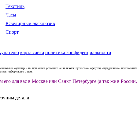
Текстиль
Часы
Ювелирный эксклюзив
Спорт
купателю
карта сайта
политика конфиденциальности
рекламный характер и ни при каких условиях не являются публичной офертой, определяемой положениями
естить информацию о нем.
м его для вас в Москве или Санкт-Петербурге (а так же в Росс
точним детали.