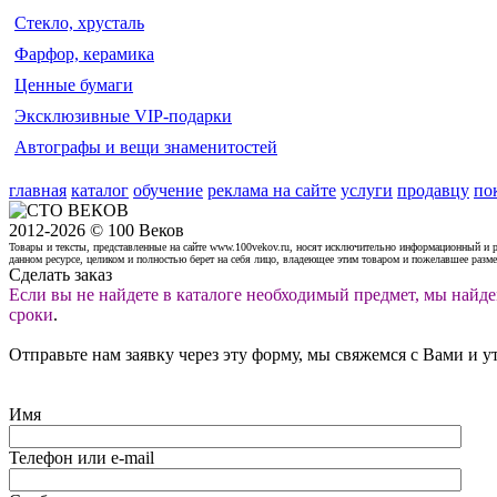
Стекло, хрусталь
Фарфор, керамика
Ценные бумаги
Эксклюзивные VIP-подарки
Автографы и вещи знаменитостей
главная
каталог
обучение
реклама на сайте
услуги
продавцу
по
2012-2026 © 100 Веков
Товары и тексты, представленные на сайте www.100vekov.ru, носят исключительно информационный и 
данном ресурсе, целиком и полностью берет на себя лицо, владеющее этим товаром и пожелавшее разм
Сделать заказ
Если вы не найдете в каталоге необходимый предмет, мы найде
сроки
.
Отправьте нам заявку через эту форму, мы свяжемся с Вами и у
Имя
Телефон или e-mail