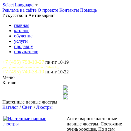
Select Language
▼
Реклама на сайте
О проекте
Контакты
Помощь
Искусство и Антиквариат
главная
каталог
обучение
услуги
продавцу
покупателю
+7 (495) 798-10-27
пн-пт 10-19
доступны сообщения и звонки WhatsApp
+7 (495) 740-38-10
пн-пт 10-22
Меню
Каталог
Настенные парные люстры
Каталог
/
Свет
/
Люстры
Антикварные настенные
парные люстры. Состояние
очень хорошее. По всем