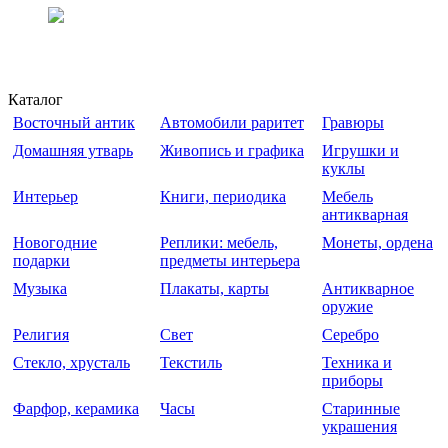
Каталог
Восточный антик
Автомобили раритет
Гравюры
Домашняя утварь
Живопись и графика
Игрушки и
куклы
Интерьер
Книги, периодика
Мебель
антикварная
Новогодние
Реплики: мебель,
Монеты, ордена
подарки
предметы интерьера
Музыка
Плакаты, карты
Антикварное
оружие
Религия
Свет
Серебро
Стекло, хрусталь
Текстиль
Техника и
приборы
Фарфор, керамика
Часы
Старинные
украшения