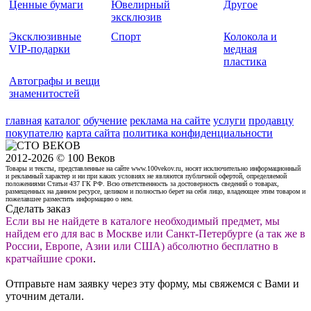
Ценные бумаги
Ювелирный
Другое
эксклюзив
Эксклюзивные
Спорт
Колокола и
VIP-подарки
медная
пластика
Автографы и вещи
знаменитостей
главная
каталог
обучение
реклама на сайте
услуги
продавцу
покупателю
карта сайта
политика конфиденциальности
2012-2026 © 100 Веков
Товары и тексты, представленные на сайте www.100vekov.ru, носят исключительно информационный
и рекламный характер и ни при каких условиях не являются публичной офертой, определяемой
положениями Статьи 437 ГК РФ. Всю ответственность за достоверность сведений о товарах,
размещенных на данном ресурсе, целиком и полностью берет на себя лицо, владеющее этим товаром и
пожелавшее разместить информацию о нем.
Сделать заказ
Если вы не найдете в каталоге необходимый предмет, мы
найдем его для вас в Москве или Санкт-Петербурге (а так же в
России, Европе, Азии или США) абсолютно бесплатно в
кратчайшие сроки
.
Отправьте нам заявку через эту форму, мы свяжемся с Вами и
уточним детали.