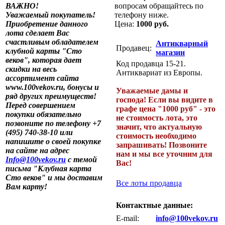
ВАЖНО!
вопросам обращайтесь по
Уважаемый покупатель!
телефону ниже.
Приобретение данного
Цена:
1000 руб.
лота сделает Вас
счастливым обладателем
Антикварный
Продавец:
клубной карты "Сто
магазин
веков", которая дает
Код продавца 15-21.
скидки на весь
Антиквариат из Европы.
ассортимент сайта
www.100vekov.ru, бонусы и
Уважаемые дамы и
ряд других преимуществ!
господа! Если вы видите в
Перед совершением
графе цена "1000 руб" - это
покупки обязательно
не стоимость лота, это
позвоните по телефону +7
значит, что актуальную
(495) 740-38-10 или
стоимость необходимо
напишите о своей покупке
запрашивать! Позвоните
на сайте на адрес
нам и мы все уточним для
Info@100vekov.ru
с темой
Вас!
письма "Клубная карта
Сто веков" и мы доставим
Все лоты продавца
Вам карту!
Контактные данные:
E-mail:
info@100vekov.ru