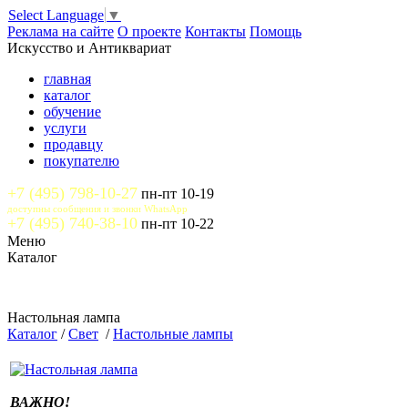
Select Language
▼
Реклама на сайте
О проекте
Контакты
Помощь
Искусство и Антиквариат
главная
каталог
обучение
услуги
продавцу
покупателю
+7 (495) 798-10-27
пн-пт 10-19
доступны сообщения и звонки WhatsApp
+7 (495) 740-38-10
пн-пт 10-22
Меню
Каталог
Настольная лампа
Каталог
/
Свет
/
Настольные лампы
ВАЖНО!