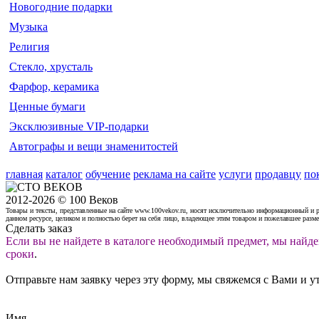
Новогодние подарки
Музыка
Религия
Стекло, хрусталь
Фарфор, керамика
Ценные бумаги
Эксклюзивные VIP-подарки
Автографы и вещи знаменитостей
главная
каталог
обучение
реклама на сайте
услуги
продавцу
по
2012-2026 © 100 Веков
Товары и тексты, представленные на сайте www.100vekov.ru, носят исключительно информационный и 
данном ресурсе, целиком и полностью берет на себя лицо, владеющее этим товаром и пожелавшее разм
Сделать заказ
Если вы не найдете в каталоге необходимый предмет, мы найде
сроки
.
Отправьте нам заявку через эту форму, мы свяжемся с Вами и у
Имя