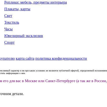
Реплики: мебель, предметы интерьера
Плакаты, карты
Свет
Текстиль
Часы
Ювелирный эксклюзив
Спорт
купателю
карта сайта
политика конфиденциальности
рекламный характер и ни при каких условиях не являются публичной офертой, определяемой положениями
естить информацию о нем.
м его для вас в Москве или Санкт-Петербурге (а так же в Росс
точним детали.