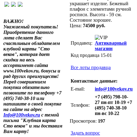
украшает изделие. Бежевый
плафон с элементами ручной
росписи. Высота - 59 см.
Состояние хорошее.
ВАЖНО!
Цена:
74500 руб.
Уважаемый покупатель!
Приобретение данного
лота сделает Вас
Продавец:
Антикварный
счастливым обладателем
магазин
клубной карты "Сто
веков", которая дает
Код продавца 15-01
скидки на весь
ассортимент сайта
Все лоты продавца
www.100vekov.ru, бонусы и
ряд других преимуществ!
Контактные данные:
Перед совершением
покупки обязательно
E-mail:
info@100vekov.ru
позвоните по телефону +7
+7 (495) 798-10-
(495) 740-38-10 или
27 пн-пт 10-19 +7
напишите о своей покупке
Телефон:
(495) 740-38-10
на сайте на адрес
пн-вс 10-22
Info@100vekov.ru
с темой
письма "Клубная карта
Просмотров:
197
Сто веков" и мы доставим
Вам карту!
Задать вопрос