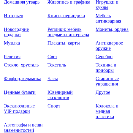
Домашняя утварь
Живопись и графика
Игрушки и
куклы
Интерьер
Книги, периодика
Мебель
антикварная
Новогодние
Реплики: мебель,
Монеты, ордена
подарки
предметы интерьера
Музыка
Плакаты, карты
Антикварное
оружие
Религия
Свет
Серебро
Стекло, хрусталь
Текстиль
Техника и
приборы
Фарфор, керамика
Часы
Старинные
украшения
Ценные бумаги
Ювелирный
Другое
эксклюзив
Эксклюзивные
Спорт
Колокола и
VIP-подарки
медная
пластика
Автографы и вещи
знаменитостей