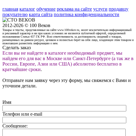
главная
каталог
обучение
реклама на сайте
услуги
продавцу
покупателю
карта сайта
политика конфиденциальности
2012-2026 © 100 Веков
Товары и тексты, представленные на сайте www.100vekov.ru, носят исключительно информационный
и рекламный характер и ни при каких условиях не являются публичной офертой, определяемой
положениями Статьи 437 ГК РФ. Всю ответственность за достоверность сведений о товарах,
размещенных на данном ресурсе, целиком и полностью берет на себя лицо, владеющее этим товаром и
пожелавшее разместить информацию о нем.
Сделать заказ
Если вы не найдете в каталоге необходимый предмет, мы
найдем его для вас в Москве или Санкт-Петербурге (а так же в
России, Европе, Азии или США) абсолютно бесплатно в
кратчайшие сроки
.
Отправьте нам заявку через эту форму, мы свяжемся с Вами и
уточним детали.
Имя
Телефон или e-mail
Сообщение: