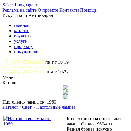
Select Language
▼
Реклама на сайте
О проекте
Контакты
Помощь
Искусство и Антиквариат
главная
каталог
обучение
услуги
продавцу
покупателю
+7 (495) 798-10-27
пн-пт 10-19
доступны сообщения и звонки WhatsApp
+7 (495) 740-38-10
пн-пт 10-22
Меню
Каталог
Настольная лампа ок. 1960
Каталог
/
Свет
/
Настольные лампы
Коллекционная настольная
лампа. Около 1960-х гг.
Резная бронза искусно