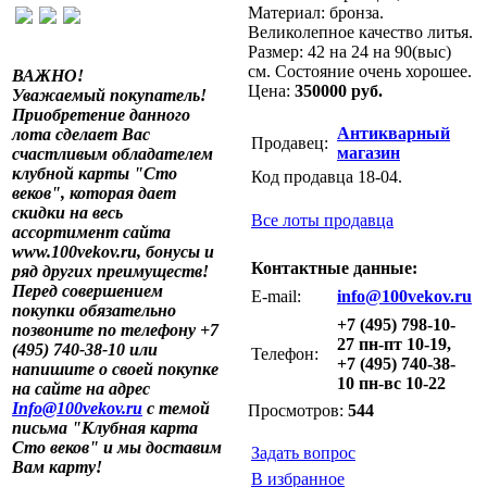
Материал: бронза.
Великолепное качество литья.
Размер: 42 на 24 на 90(выс)
см. Состояние очень хорошее.
ВАЖНО!
Цена:
350000 руб.
Уважаемый покупатель!
Приобретение данного
Антикварный
лота сделает Вас
Продавец:
магазин
счастливым обладателем
клубной карты "Сто
Код продавца 18-04.
веков", которая дает
скидки на весь
Все лоты продавца
ассортимент сайта
www.100vekov.ru, бонусы и
Контактные данные:
ряд других преимуществ!
Перед совершением
E-mail:
info@100vekov.ru
покупки обязательно
+7 (495) 798-10-
позвоните по телефону +7
27 пн-пт 10-19,
(495) 740-38-10 или
Телефон:
+7 (495) 740-38-
напишите о своей покупке
10 пн-вс 10-22
на сайте на адрес
Info@100vekov.ru
с темой
Просмотров:
544
письма "Клубная карта
Сто веков" и мы доставим
Задать вопрос
Вам карту!
В избранное