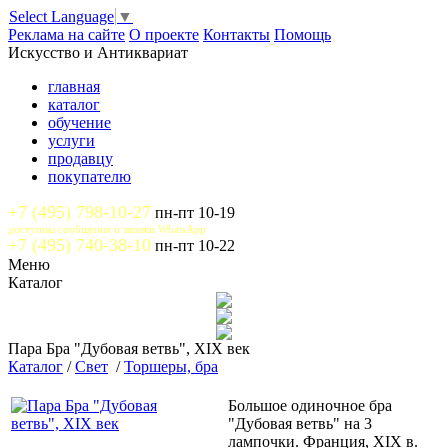
Select Language
▼
Реклама на сайте
О проекте
Контакты
Помощь
Искусство и Антиквариат
главная
каталог
обучение
услуги
продавцу
покупателю
+7 (495) 798-10-27
пн-пт 10-19
доступны сообщения и звонки WhatsApp
+7 (495) 740-38-10
пн-пт 10-22
Меню
Каталог
Пара Бра "Дубовая ветвь", XIX век
Каталог
/
Свет
/
Торшеры, бра
Большое одиночное бра
"Дубовая ветвь" на 3
лампочки. Франция, XIX в.