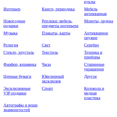
куклы
Интерьер
Книги, периодика
Мебель
антикварная
Новогодние
Реплики: мебель,
Монеты, ордена
подарки
предметы интерьера
Музыка
Плакаты, карты
Антикварное
оружие
Религия
Свет
Серебро
Стекло, хрусталь
Текстиль
Техника и
приборы
Фарфор, керамика
Часы
Старинные
украшения
Ценные бумаги
Ювелирный
Другое
эксклюзив
Эксклюзивные
Спорт
Колокола и
VIP-подарки
медная
пластика
Автографы и вещи
знаменитостей