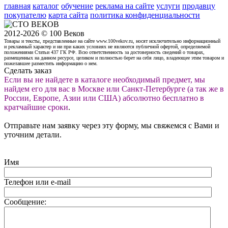
главная
каталог
обучение
реклама на сайте
услуги
продавцу
покупателю
карта сайта
политика конфиденциальности
2012-2026 © 100 Веков
Товары и тексты, представленные на сайте www.100vekov.ru, носят исключительно информационный
и рекламный характер и ни при каких условиях не являются публичной офертой, определяемой
положениями Статьи 437 ГК РФ. Всю ответственность за достоверность сведений о товарах,
размещенных на данном ресурсе, целиком и полностью берет на себя лицо, владеющее этим товаром и
пожелавшее разместить информацию о нем.
Сделать заказ
Если вы не найдете в каталоге необходимый предмет, мы
найдем его для вас в Москве или Санкт-Петербурге (а так же в
России, Европе, Азии или США) абсолютно бесплатно в
кратчайшие сроки
.
Отправьте нам заявку через эту форму, мы свяжемся с Вами и
уточним детали.
Имя
Телефон или e-mail
Сообщение: