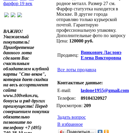
родное металл. Размер 27 см.
Фарфор статуэтка находится в
Москве. В другие города
отправляю только курьерской
почтой. Гарантирую
профессиональную упаковку.
ВАЖНО!
Дополнительные фото по запросу
Уважаемый
Цена:
120000 руб.
покупатель!
Приобретение
Винкович Ласлонэ
данного лота
Продавец:
Елена Викторовна
сделает Вас
счастливым
обладателем клубной
Все лоты продавца
карты "Сто веков",
которая дает скидки
Контактные данные:
на весь ассортимент
сайта
E-mail:
laslone1955@gmail.com
www.100vekov.ru,
Телефон:
89104320927
бонусы и ряд других
Просмотров:
209
преимуществ! Перед
совершением покупки
обязательно
Задать вопрос
позвоните по
В избранное
телефону +7 (495)
Поделиться…
740-38-10 или