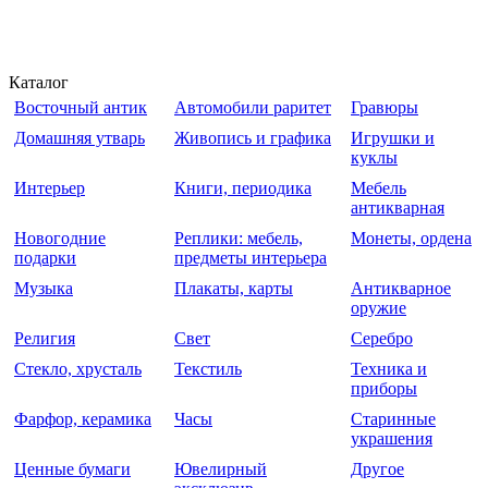
Каталог
Восточный антик
Автомобили раритет
Гравюры
Домашняя утварь
Живопись и графика
Игрушки и
куклы
Интерьер
Книги, периодика
Мебель
антикварная
Новогодние
Реплики: мебель,
Монеты, ордена
подарки
предметы интерьера
Музыка
Плакаты, карты
Антикварное
оружие
Религия
Свет
Серебро
Стекло, хрусталь
Текстиль
Техника и
приборы
Фарфор, керамика
Часы
Старинные
украшения
Ценные бумаги
Ювелирный
Другое