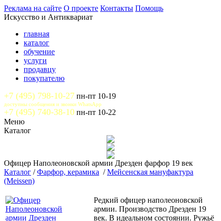
Реклама на сайте
О проекте
Контакты
Помощь
Искусство и Антиквариат
главная
каталог
обучение
услуги
продавцу
покупателю
+7 (495) 798-10-27
пн-пт 10-19
доступны сообщения и звонки WhatsApp
+7 (495) 740-38-10
пн-пт 10-22
Меню
Каталог
Офицер Наполеоновской армии Дрезден фарфор 19 век
Каталог
/
Фарфор, керамика
/
Мейсенская мануфактура
(Meissen)
Редкий офицер наполеоновской
армии. Производство Дрезден 19
век. В идеальном состоянии. Ружьё