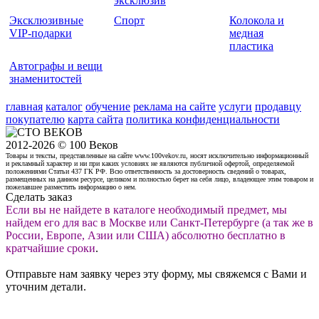
эксклюзив
Эксклюзивные
Спорт
Колокола и
VIP-подарки
медная
пластика
Автографы и вещи
знаменитостей
главная
каталог
обучение
реклама на сайте
услуги
продавцу
покупателю
карта сайта
политика конфиденциальности
2012-2026 © 100 Веков
Товары и тексты, представленные на сайте www.100vekov.ru, носят исключительно информационный
и рекламный характер и ни при каких условиях не являются публичной офертой, определяемой
положениями Статьи 437 ГК РФ. Всю ответственность за достоверность сведений о товарах,
размещенных на данном ресурсе, целиком и полностью берет на себя лицо, владеющее этим товаром и
пожелавшее разместить информацию о нем.
Сделать заказ
Если вы не найдете в каталоге необходимый предмет, мы
найдем его для вас в Москве или Санкт-Петербурге (а так же в
России, Европе, Азии или США) абсолютно бесплатно в
кратчайшие сроки
.
Отправьте нам заявку через эту форму, мы свяжемся с Вами и
уточним детали.