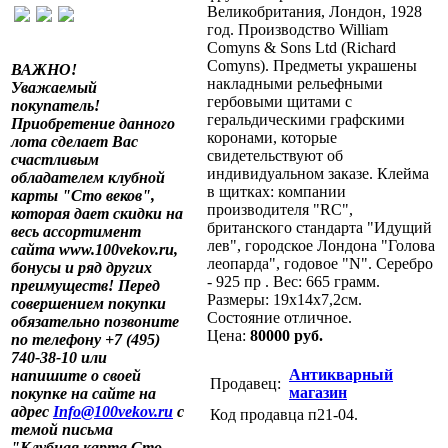
Великобритания, Лондон, 1928
год. Производство William
Comyns & Sons Ltd (Richard
Comyns). Предметы украшены
ВАЖНО!
накладными рельефными
Уважаемый
гербовыми щитами с
покупатель!
геральдическими графскими
Приобретение данного
коронами, которые
лота сделает Вас
свидетельствуют об
счастливым
индивидуальном заказе. Клейма
обладателем клубной
в щитках: компании
карты "Сто веков",
производителя "RC",
которая дает скидки на
британского стандарта "Идущий
весь ассортимент
лев", городское Лондона "Голова
сайта www.100vekov.ru,
леопарда", годовое "N". Серебро
бонусы и ряд других
- 925 пр . Вес: 665 грамм.
преимуществ! Перед
Размеры: 19x14x7,2см.
совершением покупки
Состояние отличное.
обязательно позвоните
Цена:
80000 руб.
по телефону +7 (495)
740-38-10 или
Антикварный
напишите о своей
Продавец:
магазин
покупке на сайте на
адрес
Info@100vekov.ru
с
Код продавца п21-04.
темой письма
"Клубная карта Сто