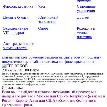
Фарфор, керамика
Часы
Старинные
украшения
Ценные бумаги
Ювелирный
Другое
эксклюзив
Эксклюзивные
Спорт
Колокола и
VIP-подарки
медная
пластика
Автографы и вещи
знаменитостей
главная
каталог
обучение
реклама на сайте
услуги
продавцу
покупателю
карта сайта
политика конфиденциальности
2012-2026 © 100 Веков
Товары и тексты, представленные на сайте www.100vekov.ru, носят исключительно информационный
и рекламный характер и ни при каких условиях не являются публичной офертой, определяемой
положениями Статьи 437 ГК РФ. Всю ответственность за достоверность сведений о товарах,
размещенных на данном ресурсе, целиком и полностью берет на себя лицо, владеющее этим товаром и
пожелавшее разместить информацию о нем.
Сделать заказ
Если вы не найдете в каталоге необходимый предмет, мы
найдем его для вас в Москве или Санкт-Петербурге (а так же в
России, Европе, Азии или США) абсолютно бесплатно в
кратчайшие сроки
.