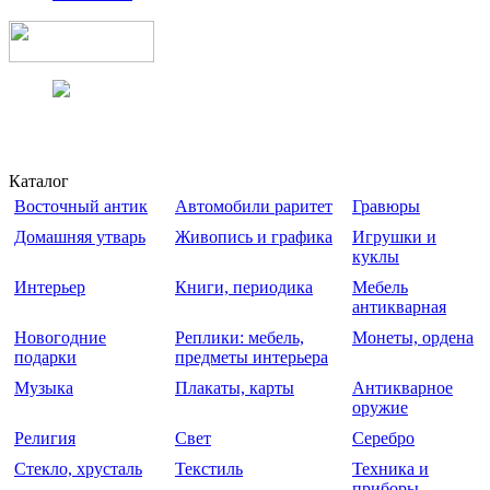
Каталог
Восточный антик
Автомобили раритет
Гравюры
Домашняя утварь
Живопись и графика
Игрушки и
куклы
Интерьер
Книги, периодика
Мебель
антикварная
Новогодние
Реплики: мебель,
Монеты, ордена
подарки
предметы интерьера
Музыка
Плакаты, карты
Антикварное
оружие
Религия
Свет
Серебро
Стекло, хрусталь
Текстиль
Техника и
приборы