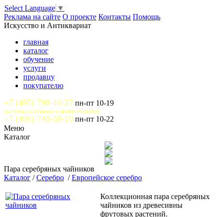
Select Language
▼
Реклама на сайте
О проекте
Контакты
Помощь
Искусство и Антиквариат
главная
каталог
обучение
услуги
продавцу
покупателю
+7 (495) 798-10-27
пн-пт 10-19
доступны сообщения и звонки WhatsApp
+7 (495) 740-38-10
пн-пт 10-22
Меню
Каталог
Пара серебряных чайников
Каталог
/
Серебро
/
Европейское серебро
Коллекционная пара серебряных
чайников из древесивны
фрутовых растений.